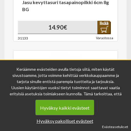
Jasu kevyttasuri tasapainopilkki 6cm 8g
BG
14.90€
Varastossa
31133
Keräämme evästeiden avulla tietoja siitä, miten käytät
sivustoamme, jotta voimme kehittää verkkokauppaamme ja
tarjota sinulle entistä parempia tuotteita ja tarjouksia.
Uusien käytäntöjen vuoksi tietyt toiminnot saattavat vaatia
Jasu kide ahkio XL-koko
erityisiä asetuksia toimiakseen kunnolla. Tämä tarkoittaa, että
joissakin tapauksissa anonymisoidut tiedot voivat kertyä,
vaikka olisit kieltänyt evästeiden käytön. Näitä tietoja
Hyväksy kaikki evästeet
käytetään ainoastaan palvelumme parantamiseen, eikä niistä
49.00€
voida tunnistaa henkilökohtaisia tietoja.
Hyväksy pakolliset evästeet
Voit muuttaa evästeasetuksiasi milloin tahansa sivun
Varastossa
31132
Evästeasetukset
alalaidasta löytyvän evästeiden asetukset -linkin kautta.