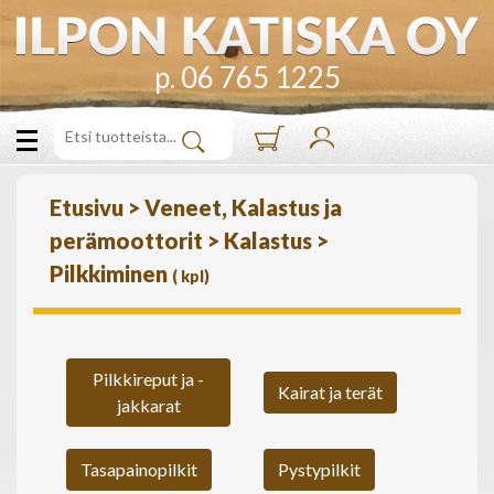
p. 06 765 1225
Etusivu
>
Veneet, Kalastus ja
perämoottorit
>
Kalastus
>
Pilkkiminen
(
kpl)
Pilkkireput ja -
Kairat ja terät
jakkarat
Tasapainopilkit
Pystypilkit