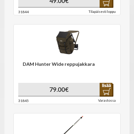
49.00€
Tilapäisesti loppu
31844
DAM Hunter Wide reppujakkara
79.00€
Varastossa
31845