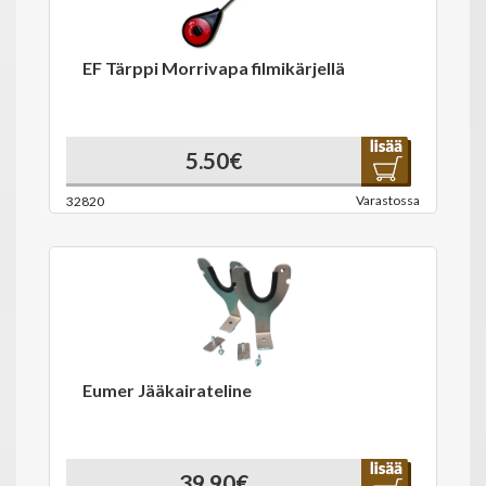
EF Tärppi Morrivapa filmikärjellä
5.50€
Varastossa
32820
Eumer Jääkairateline
39.90€