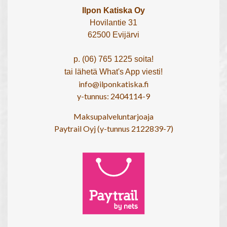
Ilpon Katiska Oy
Hovilantie 31
62500 Evijärvi
p. (06) 765 1225 soita!
tai lähetä What's App viesti!
info@ilponkatiska.fi
y-tunnus: 2404114-9
Maksupalveluntarjoaja
Paytrail Oyj (y-tunnus 2122839-7)