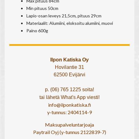
Max pituus 84cm
Min pituus 50cm
Lapio-osan leveys 21,5cm, pituus 29cm
Materiaalit: Alumiini, eloksoitu alumiini, muovi
Paino 600g
Ilpon Katiska Oy
Hovilantie 31
62500 Evijärvi
p. (06) 765 1225 soita!
tai lähetä What's App viesti!
info@ilponkatiska.fi
y-tunnus: 2404114-9
Maksupalveluntarjoaja
Paytrail Oyj (y-tunnus 2122839-7)