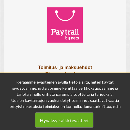
Toimitus- ja maksuehdot
Tietosuojaseloste
Tietoa meistä
Keräämme evästeiden avulla tietoja siitä, miten käytät
Osta lahjakortti
sivustoamme, jotta voimme kehittää verkkokauppaamme ja
tarjota sinulle entistä parempia tuotteita ja tarjouksia.
Tilauksen peruutuslomake
Uusien käytäntöjen vuoksi tietyt toiminnot saattavat vaatia
erityisiä asetuksia toimiakseen kunnolla. Tämä tarkoittaa, että
Olemme avoinna
joissakin tapauksissa anonymisoidut tiedot voivat kertyä,
ma - pe 9 - 17
vaikka olisit kieltänyt evästeiden käytön. Näitä tietoja
la 9 - 14
Hyväksy kaikki evästeet
käytetään ainoastaan palvelumme parantamiseen, eikä niistä
su suljettu