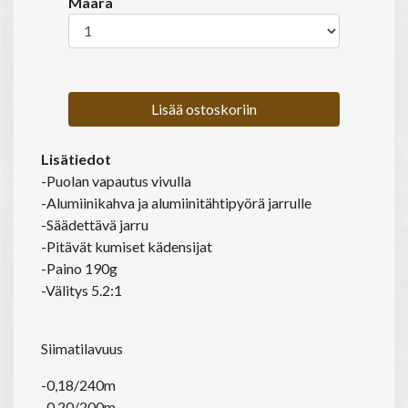
Määrä
Lisää ostoskoriin
Lisätiedot
-Puolan vapautus vivulla
-Alumiinikahva ja alumiinitähtipyörä jarrulle
-Säädettävä jarru
-Pitävät kumiset kädensijat
-Paino 190g
-Välitys 5.2:1
Siimatilavuus
-0,18/240m
-0,20/200m