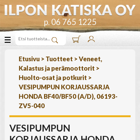
p. 06 765 1225
Etusivu
>
Tuotteet
>
Veneet,
Kalastus ja perämoottorit
>
Huolto-osat ja potkurit
>
VESIPUMPUN KORJAUSSARJA
HONDA BF40/BF50 (A/D), 06193-
ZV5-040
VESIPUMPUN
KORJAUSSARJA HONDA