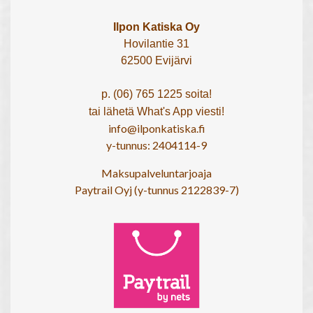
Ilpon Katiska Oy
Hovilantie 31
62500 Evijärvi
p. (06) 765 1225 soita!
tai lähetä What's App viesti!
info@ilponkatiska.fi
y-tunnus: 2404114-9
Maksupalveluntarjoaja
Paytrail Oyj (y-tunnus 2122839-7)