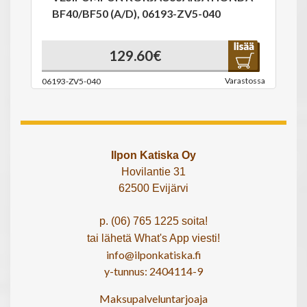
BF40/BF50 (A/D), 06193-ZV5-040
129.60€
Varastossa
06193-ZV5-040
Ilpon Katiska Oy
Hovilantie 31
62500 Evijärvi
p. (06) 765 1225 soita!
tai lähetä What's App viesti!
info@ilponkatiska.fi
y-tunnus: 2404114-9
Maksupalveluntarjoaja