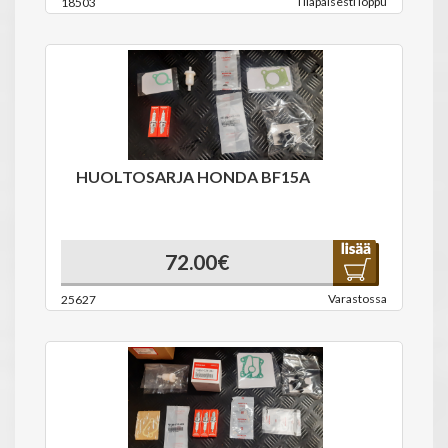
Tilapäisesti loppu
18503
HUOLTOSARJA HONDA BF15A
72.00€
Varastossa
25627