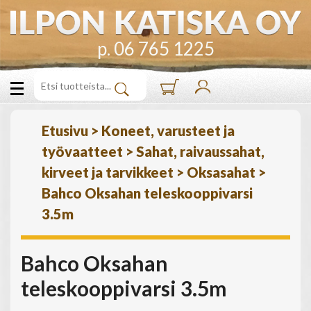
p. 06 765 1225
Etusivu
>
Koneet, varusteet ja
työvaatteet
>
Sahat, raivaussahat,
kirveet ja tarvikkeet
>
Oksasahat
>
Bahco Oksahan teleskooppivarsi
3.5m
Bahco Oksahan
teleskooppivarsi 3.5m