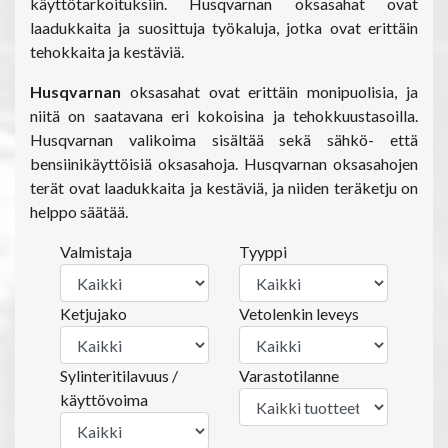
käyttötarkoituksiin. Husqvarnan oksasahat ovat
laadukkaita ja suosittuja työkaluja, jotka ovat erittäin
tehokkaita ja kestäviä.
Husqvarnan
oksasahat ovat erittäin monipuolisia, ja
niitä on saatavana eri kokoisina ja tehokkuustasoilla.
Husqvarnan valikoima sisältää sekä sähkö- että
bensiinikäyttöisiä oksasahoja. Husqvarnan oksasahojen
terät ovat laadukkaita ja kestäviä, ja niiden teräketju on
helppo säätää.
Valmistaja
Tyyppi
Ketjujako
Vetolenkin leveys
Sylinteritilavuus /
Varastotilanne
käyttövoima