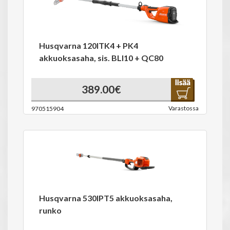
Husqvarna 120ITK4 + PK4
akkuoksasaha, sis. BLI10 + QC80
389.00€
Varastossa
970515904
Husqvarna 530IPT5 akkuoksasaha,
runko