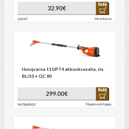
32.90€
Varastossa
20347
Husqvarna 115iPT4 akkuoksasaha, sis.
BLi10 + QC 80
299.00€
Tilapäisesti loppu
967868002