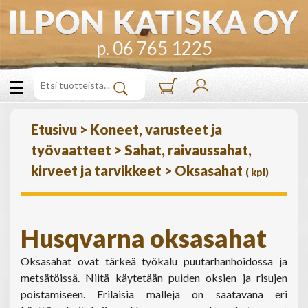
p. 06 765 1225
Etusivu
>
Koneet, varusteet ja
työvaatteet
>
Sahat, raivaussahat,
kirveet ja tarvikkeet
>
Oksasahat
(
kpl)
Husqvarna oksasahat
Oksasahat ovat tärkeä työkalu puutarhanhoidossa ja
metsätöissä. Niitä käytetään puiden oksien ja risujen
poistamiseen. Erilaisia malleja on saatavana eri