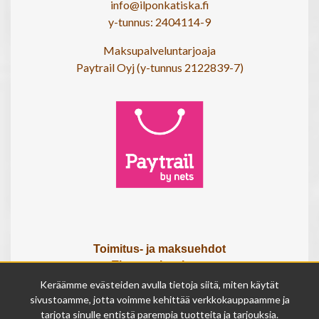
info@ilponkatiska.fi
y-tunnus: 2404114-9
Maksupalveluntarjoaja
Paytrail Oyj (y-tunnus 2122839-7)
Toimitus- ja maksuehdot
Tietosuojaseloste
Tietoa meistä
Keräämme evästeiden avulla tietoja siitä, miten käytät
Osta lahjakortti
sivustoamme, jotta voimme kehittää verkkokauppaamme ja
tarjota sinulle entistä parempia tuotteita ja tarjouksia.
Tilauksen peruutuslomake