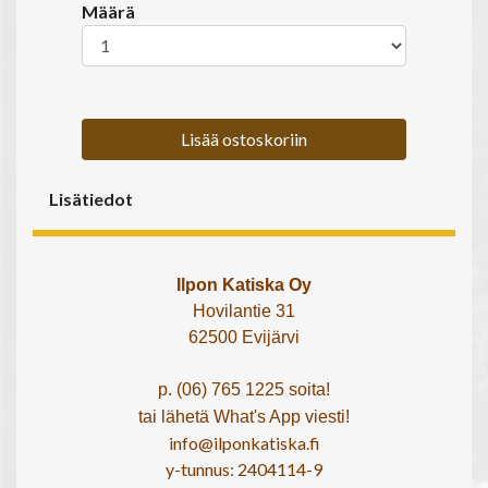
Määrä
Lisää ostoskoriin
Lisätiedot
Ilpon Katiska Oy
Hovilantie 31
62500 Evijärvi
p. (06) 765 1225 soita!
tai lähetä What's App viesti!
info@ilponkatiska.fi
y-tunnus: 2404114-9