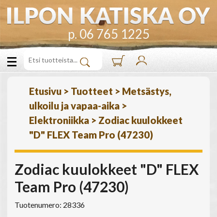
p. 06 765 1225
Etusivu
>
Tuotteet
>
Metsästys,
ulkoilu ja vapaa-aika
>
Elektroniikka
>
Zodiac kuulokkeet
"D" FLEX Team Pro (47230)
Zodiac kuulokkeet "D" FLEX
Team Pro (47230)
Tuotenumero: 28336