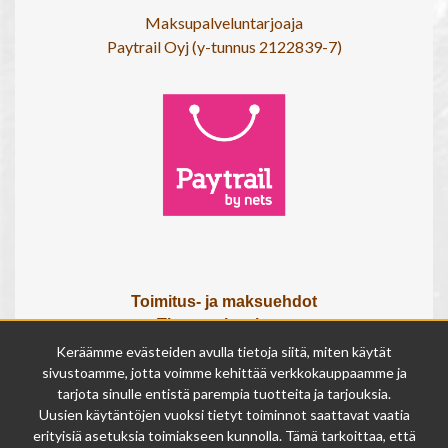
Maksupalveluntarjoaja
Paytrail Oyj (y-tunnus 2122839-7)
Toimitus- ja maksuehdot
Tietosuojaseloste
Tietoa meistä
Keräämme evästeiden avulla tietoja siitä, miten käytät
Osta lahjakortti
sivustoamme, jotta voimme kehittää verkkokauppaamme ja
Tilauksen peruutuslomake
tarjota sinulle entistä parempia tuotteita ja tarjouksia.
Uusien käytäntöjen vuoksi tietyt toiminnot saattavat vaatia
erityisiä asetuksia toimiakseen kunnolla. Tämä tarkoittaa, että
Olemme avoinna