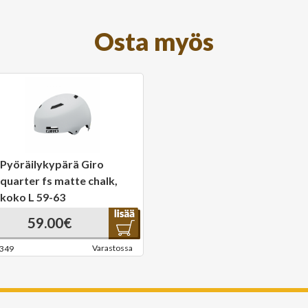
Osta myös
Pyöräilykypärä Giro
quarter fs matte chalk,
koko L 59-63
59.00€
Varastossa
349