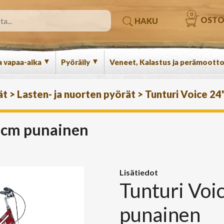
0
OSTO
HAKU
▼
▼
a vapaa-aika
Pyöräily
Veneet, Kalastus ja perämootto
ät
>
Lasten- ja nuorten pyörät
>
Tunturi Voice 24
36cm punainen
Lisätiedot
Tunturi Voi
punainen