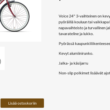
Voice 24" 3-vaihteinen on kevy
pyöräillä kouluun tai vaikkapa
napavaihteisto ja turvallinen j
tavarateline ja lukko.
Pyörässä kaupunkiliikenteesee
Kevyt alumiinirunko.
Jalka- ja käsijarru
Non-slip polkimet lisäävät ajot
Lisää ostoskoriin