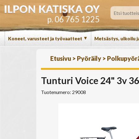
p. 06 765 1225
▼
Koneet, varusteet ja työvaatteet
Metsästys, ulkoilu j
Etusivu
>
Pyöräily
>
Polkupyör
Tunturi Voice 24" 3v 
Tuotenumero: 29008