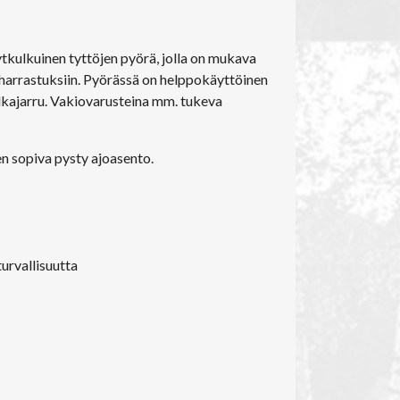
tkulkuinen tyttöjen pyörä, jolla on mukava
 harrastuksiin. Pyörässä on helppokäyttöinen
alkajarru. Vakiovarusteina mm. tukeva
n sopiva pysty ajoasento.
urvallisuutta