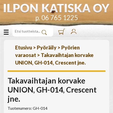
p. 06 765 1225
Etusivu
>
Pyöräily
>
Pyörien
varaosat
>
Takavaihtajan korvake
UNION, GH-014, Crescent jne.
Takavaihtajan korvake
UNION, GH-014, Crescent
jne.
Tuotenumero: GH-014