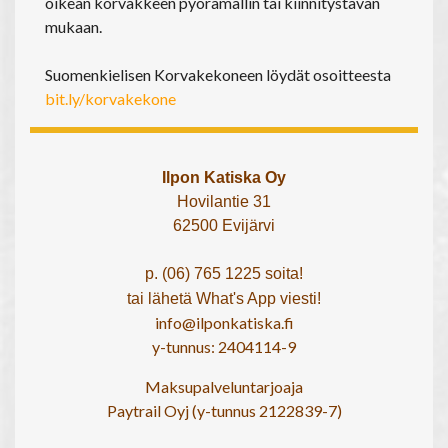
oikean korvakkeen pyörämallin tai kiinnitystavan
mukaan.
Suomenkielisen Korvakekoneen löydät osoitteesta
bit.ly/korvakekone
Ilpon Katiska Oy
Hovilantie 31
62500 Evijärvi
p. (06) 765 1225 soita!
tai lähetä What's App viesti!
info@ilponkatiska.fi
y-tunnus: 2404114-9
Maksupalveluntarjoaja
Paytrail Oyj (y-tunnus 2122839-7)