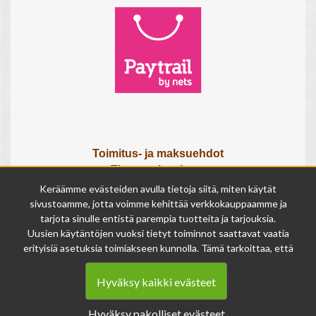
Toimitus- ja maksuehdot
Tietosuojaseloste
Tietoa meistä
Keräämme evästeiden avulla tietoja siitä, miten käytät
Osta lahjakortti
sivustoamme, jotta voimme kehittää verkkokauppaamme ja
tarjota sinulle entistä parempia tuotteita ja tarjouksia.
Tilauksen peruutuslomake
Uusien käytäntöjen vuoksi tietyt toiminnot saattavat vaatia
erityisiä asetuksia toimiakseen kunnolla. Tämä tarkoittaa, että
Olemme avoinna
joissakin tapauksissa anonymisoidut tiedot voivat kertyä,
ma - pe 9 - 17
vaikka olisit kieltänyt evästeiden käytön. Näitä tietoja
la 9 - 14
Hyväksy kaikki evästeet
käytetään ainoastaan palvelumme parantamiseen, eikä niistä
su suljettu
voida tunnistaa henkilökohtaisia tietoja.
Hyväksy pakolliset evästeet