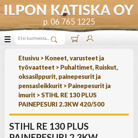
p. 06 765 1225
Etusivu
>
Koneet, varusteet ja
työvaatteet
>
Puhaltimet, Ruiskut,
oksasilppurit, painepesurit ja
pensasleikkurit
>
Painepesurit ja
imurit
>
STIHL RE 130 PLUS
PAINEPESURI 2.3KW 420/500
STIHL RE 130 PLUS
PAINEPESURI 2.3KW