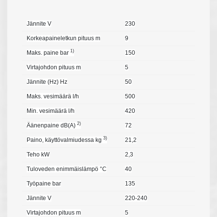
Jännite V
230
Korkeapaineletkun pituus m
9
1)
Maks. paine bar
150
Virtajohdon pituus m
5
Jännite (Hz) Hz
50
Maks. vesimäärä l/h
500
Min. vesimäärä l/h
420
2)
Äänenpaine dB(A)
72
3)
Paino, käyttövalmiudessa kg
21,2
Teho kW
2,3
Tuloveden enimmäislämpö °C
40
Työpaine bar
135
Jännite V
220-240
Virtajohdon pituus m
5