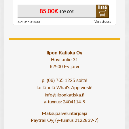
85.00€
109.00€
Varastossa
49105503400
Ilpon Katiska Oy
Hovilantie 31
62500 Evijärvi
p. (06) 765 1225 soita!
tai lähetä What's App viesti!
info@ilponkatiska.fi
y-tunnus: 2404114-9
Maksupalveluntarjoaja
Paytrail Oyj (y-tunnus 2122839-7)