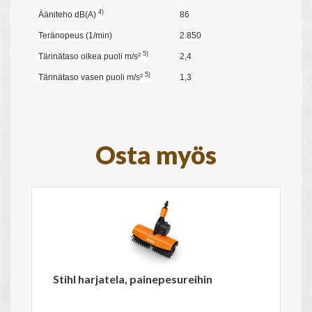
4)
Ääniteho dB(A)
86
Teränopeus (1/min)
2.850
5)
Tärinätaso oikea puoli m/s²
2,4
5)
Tärinätaso vasen puoli m/s²
1,3
Osta myös
Stihl harjatela, painepesureihin