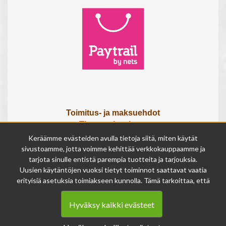
Toimitus- ja maksuehdot
Tietosuojaseloste
Tietoa meistä
Keräämme evästeiden avulla tietoja siitä, miten käytät
Osta lahjakortti
sivustoamme, jotta voimme kehittää verkkokauppaamme ja
tarjota sinulle entistä parempia tuotteita ja tarjouksia.
Tilauksen peruutuslomake
Uusien käytäntöjen vuoksi tietyt toiminnot saattavat vaatia
erityisiä asetuksia toimiakseen kunnolla. Tämä tarkoittaa, että
Olemme avoinna
joissakin tapauksissa anonymisoidut tiedot voivat kertyä,
ma - pe 9 - 17
vaikka olisit kieltänyt evästeiden käytön. Näitä tietoja
la 9 - 14
Hyväksy kaikki evästeet
käytetään ainoastaan palvelumme parantamiseen, eikä niistä
su suljettu
voida tunnistaa henkilökohtaisia tietoja.