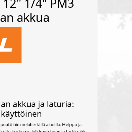
12" 1/4" PM3
man akkua
an akkua ja laturia:
ikäyttöinen
uutöihin meluherkillä alueilla. Helppo ja
etju korkeaan leikkuutehoon ja tarkkoihin