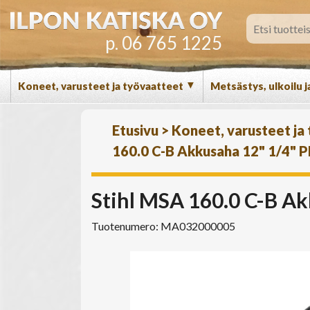
p. 06 765 1225
▼
Koneet, varusteet ja työvaatteet
Metsästys, ulkoilu j
Etusivu
>
Koneet, varusteet ja
160.0 C-B Akkusaha 12" 1/4" 
Stihl MSA 160.0 C-B A
Tuotenumero: MA032000005