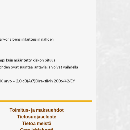
rvona bensiinilaitteisiin nähden
mpi kuin määritetty kiskon pituus
kohden ovat suuntaa-antavia ja voivat vaihdella
K-arvo = 2,0 dB(A)7)Direktiivin 2006/42/EY
Toimitus- ja maksuehdot
Tietosuojaseloste
Tietoa meistä