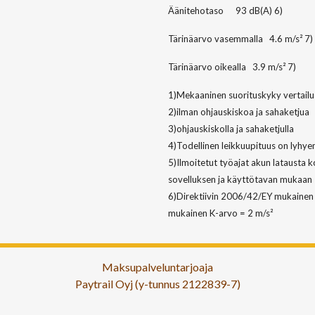
Äänitehotaso
93 dB(A) 6)
Tärinäarvo vasemmalla
4.6 m/s² 7)
Tärinäarvo oikealla
3.9 m/s² 7)
1)Mekaaninen suorituskyky vertailua
2)ilman ohjauskiskoa ja sahaketjua
3)ohjauskiskolla ja sahaketjulla
4)Todellinen leikkuupituus on lyhye
5)Ilmoitetut työajat akun latausta 
sovelluksen ja käyttötavan mukaan
6)Direktiivin 2006/42/EY mukainen 
mukainen K-arvo = 2 m/s²
Maksupalveluntarjoaja
Paytrail Oyj (y-tunnus 2122839-7)