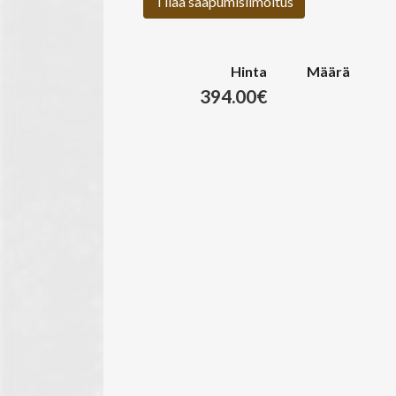
Tilaa saapumisilmoitus
Hinta
Määrä
394.00€