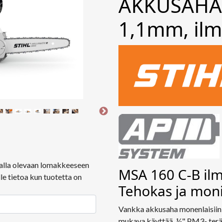
AKKUSAHA 
1,1mm, il
ä alla olevaan lomakkeeseen
MSA 160 C-B ilm
le tietoa kun tuotetta on
Tehokas ja mon
Vankka akkusaha monenlaisiin p
mukava käyttää. ¼" PM3- teräk