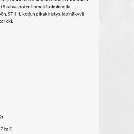
ttökahva potentiometritoiminnolla
, STIHL ketjun pikakiristys, läpinäkyvä
korkki.
2)
47 kg 3)