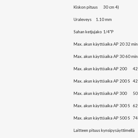
Kiskon pituus
30 cm 4)
Uraleveys
1.10 mm
Sahan ketjujako
1/4"P
Max. akun käyttöaika AP 20
32 min
Max. akun käyttöaika AP 30
60 min
Max. akun käyttöaika AP 200
42
Max. akun käyttöaika AP 200 S
42
Max. akun käyttöaika AP 300
50
Max. akun käyttöaika AP 300 S
62
Max. akun käyttöaika AP 500 S
74
Laitteen pituus kynsipysäyttimellä