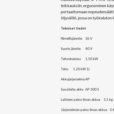
leikkauksiin, ergonominen käy
portaattomaan nopeudensäätöön
öljysäiliö, jossa on työkaluton 
Tekniset tiedot
Nimellisjännite
36 V
Suurin jännite
40 V
Tehonkulutus
1.50 kW
Teho
1.20 kW 1)
Akkujärjestelmä
AP
Suositeltu akku
AP 300 S
Laitteen paino ilman akkua
3.1 kg 
Järjestelmän paino ilman akkua
3.