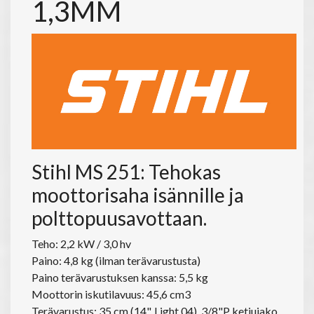
1,3MM
Stihl MS 251: Tehokas
moottorisaha isännille ja
polttopuusavottaan.
Teho: 2,2 kW / 3,0 hv
Paino: 4,8 kg (ilman terävarustusta)
Paino terävarustuksen kanssa: 5,5 kg
Moottorin iskutilavuus: 45,6 cm3
Terävarustus: 35 cm (14", Light 04), 3/8"P ketjujako,