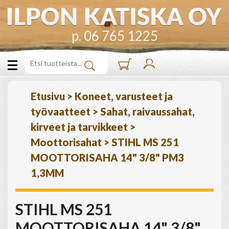
p. 06 765 1225
Etusivu
>
Koneet, varusteet ja
työvaatteet
>
Sahat, raivaussahat,
kirveet ja tarvikkeet
>
Moottorisahat
>
STIHL MS 251
MOOTTORISAHA 14" 3/8" PM3
1,3MM
STIHL MS 251
MOOTTORISAHA 14" 3/8"