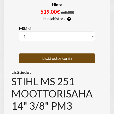
Hinta
519.00€
665.00€
Hintahistoria
Määrä
Lisää ostoskoriin
Lisätiedot
STIHL MS 251
MOOTTORISAHA
14" 3/8" PM3