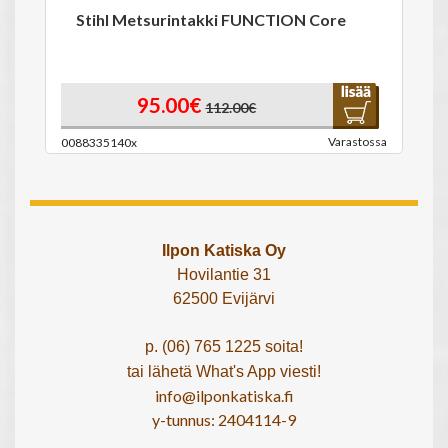
Stihl Metsurintakki FUNCTION Core
95.00€
112.00€
Varastossa
0088335140x
Ilpon Katiska Oy
Hovilantie 31
62500 Evijärvi
p. (06) 765 1225 soita!
tai lähetä What's App viesti!
info@ilponkatiska.fi
y-tunnus: 2404114-9