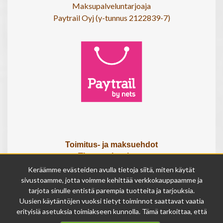
Maksupalveluntarjoaja
Paytrail Oyj (y-tunnus 2122839-7)
Toimitus- ja maksuehdot
Tietosuojaseloste
Tietoa meistä
Keräämme evästeiden avulla tietoja siitä, miten käytät
Osta lahjakortti
sivustoamme, jotta voimme kehittää verkkokauppaamme ja
Tilauksen peruutuslomake
tarjota sinulle entistä parempia tuotteita ja tarjouksia.
Uusien käytäntöjen vuoksi tietyt toiminnot saattavat vaatia
erityisiä asetuksia toimiakseen kunnolla. Tämä tarkoittaa, että
Olemme avoinna
joissakin tapauksissa anonymisoidut tiedot voivat kertyä,