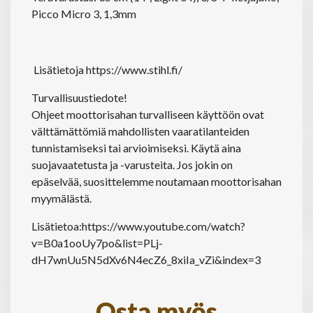
Picco Micro 3, 1,3mm
Lisätietoja
https://www.stihl.fi/
Turvallisuustiedote!
Ohjeet moottorisahan turvalliseen käyttöön ovat
välttämättömiä mahdollisten vaaratilanteiden
tunnistamiseksi tai arvioimiseksi. Käytä aina
suojavaatetusta ja -varusteita. Jos jokin on
epäselvää, suosittelemme noutamaan moottorisahan
myymälästä.
Lisätietoa:
https://www.youtube.com/watch?
v=B0a1ooUy7po&list=PLj-
dH7wnUu5N5dXv6N4ecZ6_8xiIa_vZi&index=3
Osta myös