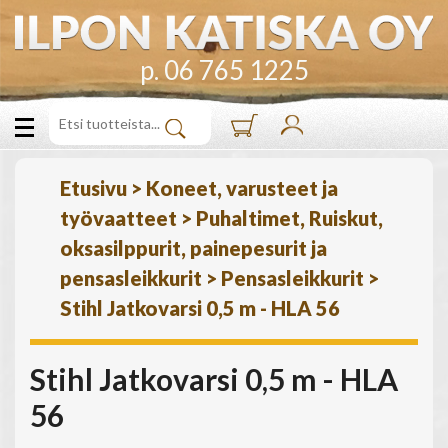
p. 06 765 1225
Etusivu
>
Koneet, varusteet ja
työvaatteet
>
Puhaltimet, Ruiskut,
oksasilppurit, painepesurit ja
pensasleikkurit
>
Pensasleikkurit
>
Stihl Jatkovarsi 0,5 m - HLA 56
Stihl Jatkovarsi 0,5 m - HLA
56