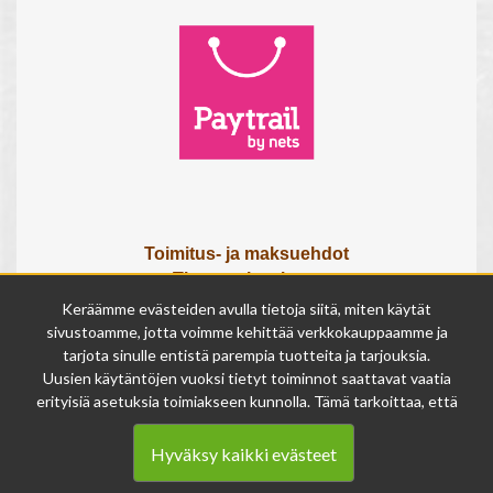
Toimitus- ja maksuehdot
Tietosuojaseloste
Tietoa meistä
Keräämme evästeiden avulla tietoja siitä, miten käytät
Osta lahjakortti
sivustoamme, jotta voimme kehittää verkkokauppaamme ja
tarjota sinulle entistä parempia tuotteita ja tarjouksia.
Tilauksen peruutuslomake
Uusien käytäntöjen vuoksi tietyt toiminnot saattavat vaatia
erityisiä asetuksia toimiakseen kunnolla. Tämä tarkoittaa, että
Olemme avoinna
joissakin tapauksissa anonymisoidut tiedot voivat kertyä,
ma - pe 9 - 17
vaikka olisit kieltänyt evästeiden käytön. Näitä tietoja
la 9 - 14
Hyväksy kaikki evästeet
käytetään ainoastaan palvelumme parantamiseen, eikä niistä
su suljettu