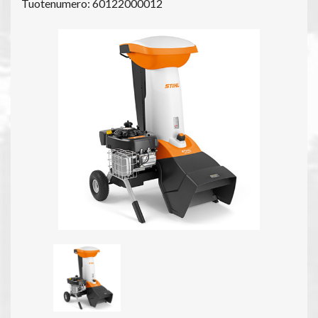
Tuotenumero: 60122000012