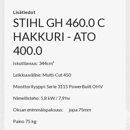
Lisätiedot
STIHL GH 460.0 C
HAKKURI - ATO
400.0
Iskutilavuus: 344cm³
Leikkuuväline: Multi-Cut 450
Moottorityyppi: Serie 3115 PowerBuilt OHV
Nimellisteho: 5,8 kW / 7,9 hv
Oksan enimmäispaksuus:
jopa 75mm
Paino 75 kg