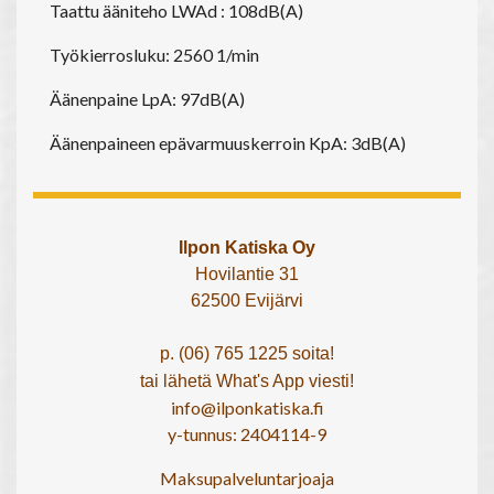
Taattu ääniteho LWAd : 108dB(A)
Työkierrosluku: 2560 1/min
Äänenpaine LpA: 97dB(A)
Äänenpaineen epävarmuuskerroin KpA: 3dB(A)
Ilpon Katiska Oy
Hovilantie 31
62500 Evijärvi
p. (06) 765 1225 soita!
tai lähetä What's App viesti!
info@ilponkatiska.fi
y-tunnus: 2404114-9
Maksupalveluntarjoaja