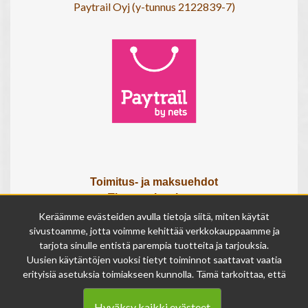
Paytrail Oyj (y-tunnus 2122839-7)
Toimitus- ja maksuehdot
Tietosuojaseloste
Tietoa meistä
Keräämme evästeiden avulla tietoja siitä, miten käytät
Osta lahjakortti
sivustoamme, jotta voimme kehittää verkkokauppaamme ja
tarjota sinulle entistä parempia tuotteita ja tarjouksia.
Tilauksen peruutuslomake
Uusien käytäntöjen vuoksi tietyt toiminnot saattavat vaatia
erityisiä asetuksia toimiakseen kunnolla. Tämä tarkoittaa, että
Olemme avoinna
joissakin tapauksissa anonymisoidut tiedot voivat kertyä,
ma - pe 9 - 17
vaikka olisit kieltänyt evästeiden käytön. Näitä tietoja
la 9 - 14
Hyväksy kaikki evästeet