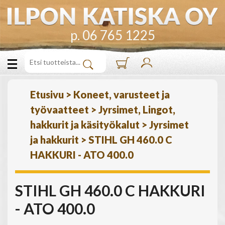
p. 06 765 1225
Etusivu
>
Koneet, varusteet ja
työvaatteet
>
Jyrsimet, Lingot,
hakkurit ja käsityökalut
>
Jyrsimet
ja hakkurit
>
STIHL GH 460.0 C
HAKKURI - ATO 400.0
STIHL GH 460.0 C HAKKURI
- ATO 400.0