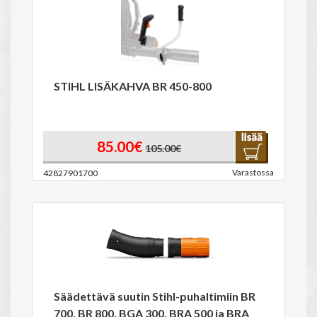
STIHL LISÄKAHVA BR 450-800
85.00€
105.00€
Varastossa
42827901700
Säädettävä suutin Stihl-puhaltimiin BR
700, BR 800, BGA 300, BRA 500 ja BRA