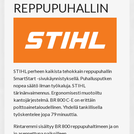
REPPUPUHALLIN
STIHL perheen kaikista tehokkain reppupuhallin
SmartStart -sivukäynnistyksellä. Puhallusputken
nopea säätö ilman työkaluja. STIHL
tärinänvaimennus. Ergonomisesti muotoiltu
kantojärjestelmä. BR 800 C-E on erittäin
polttoainetaloudellinen. Yhdellä tankillisella
työskentelee jopa 79 minuuttia.
Rintaremmi sisältyy BR 800 reppupuhaltimeen ja on
jo asennettuna paikoilleen.