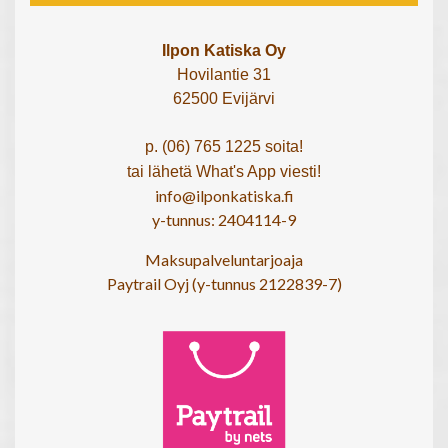
Ilpon Katiska Oy
Hovilantie 31
62500 Evijärvi
p. (06) 765 1225 soita!
tai lähetä What's App viesti!
info@ilponkatiska.fi
y-tunnus: 2404114-9
Maksupalveluntarjoaja
Paytrail Oyj (y-tunnus 2122839-7)