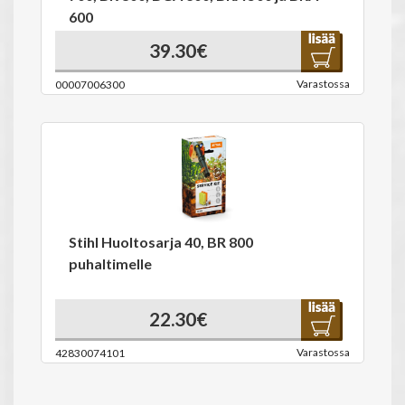
600
39.30€
Varastossa
00007006300
Stihl Huoltosarja 40, BR 800
puhaltimelle
22.30€
Varastossa
42830074101