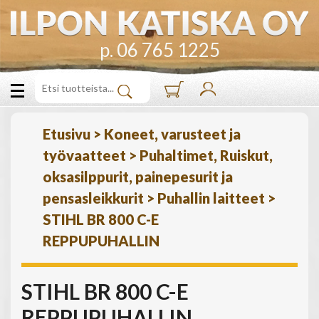
p. 06 765 1225
Etusivu
>
Koneet, varusteet ja
työvaatteet
>
Puhaltimet, Ruiskut,
oksasilppurit, painepesurit ja
pensasleikkurit
>
Puhallin laitteet
>
STIHL BR 800 C-E
REPPUPUHALLIN
STIHL BR 800 C-E
REPPUPUHALLIN