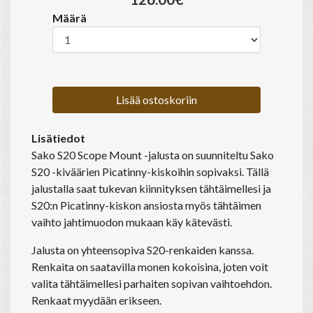
Määrä
Lisää ostoskoriin
Lisätiedot
Sako S20 Scope Mount -jalusta on suunniteltu Sako
S20 -kiväärien Picatinny-kiskoihin sopivaksi. Tällä
jalustalla saat tukevan kiinnityksen tähtäimellesi ja
S20:n Picatinny-kiskon ansiosta myös tähtäimen
vaihto jahtimuodon mukaan käy kätevästi.
Jalusta on yhteensopiva S20-renkaiden kanssa.
Renkaita on saatavilla monen kokoisina, joten voit
valita tähtäimellesi parhaiten sopivan vaihtoehdon.
Renkaat myydään erikseen.