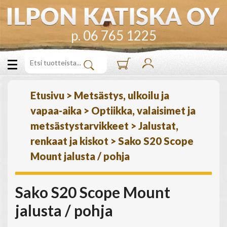
p. 06 765 1225
Etusivu
>
Metsästys, ulkoilu ja
vapaa-aika
>
Optiikka, valaisimet ja
metsästystarvikkeet
>
Jalustat,
renkaat ja kiskot
>
Sako S20 Scope
Mount jalusta / pohja
Sako S20 Scope Mount
jalusta / pohja