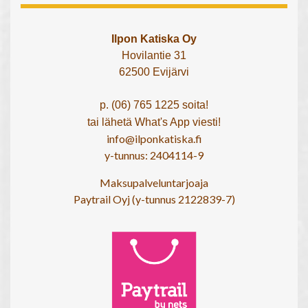
Ilpon Katiska Oy
Hovilantie 31
62500 Evijärvi
p. (06) 765 1225 soita!
tai lähetä What's App viesti!
info@ilponkatiska.fi
y-tunnus: 2404114-9
Maksupalveluntarjoaja
Paytrail Oyj (y-tunnus 2122839-7)