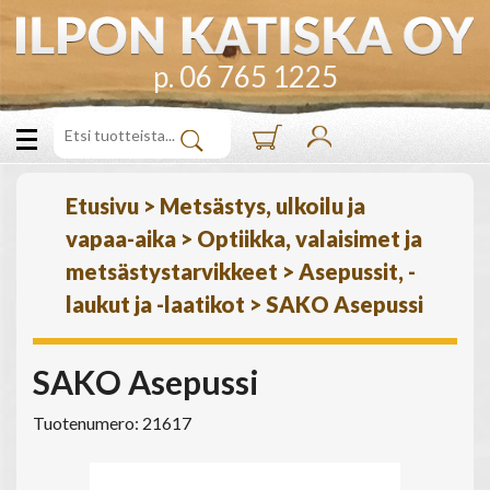
p. 06 765 1225
Etusivu
>
Metsästys, ulkoilu ja
vapaa-aika
>
Optiikka, valaisimet ja
metsästystarvikkeet
>
Asepussit, -
laukut ja -laatikot
>
SAKO Asepussi
SAKO Asepussi
Tuotenumero: 21617