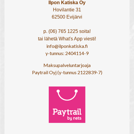
Ilpon Katiska Oy
Hovilantie 31
62500 Evijärvi
p. (06) 765 1225 soita!
tai lähetä What's App viesti!
info@ilponkatiska.fi
y-tunnus: 2404114-9
Maksupalveluntarjoaja
Paytrail Oyj (y-tunnus 2122839-7)