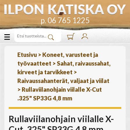
p. 06 765 1225
Etusivu
>
Koneet, varusteet ja
työvaatteet
>
Sahat, raivaussahat,
kirveet ja tarvikkeet
>
Raivaussahanterät, valjaat ja viilat
>
Rullaviilanohjain viilalle X-Cut
.325" SP33G 4,8 mm
Rullaviilanohjain viilalle X-
Cut .325" SP33G 4,8 mm