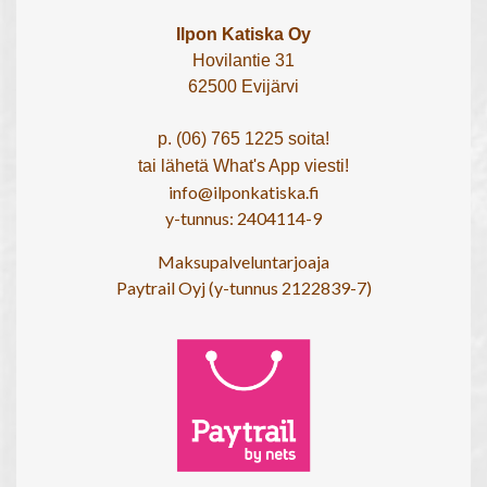
Ilpon Katiska Oy
Hovilantie 31
62500 Evijärvi
p. (06) 765 1225 soita!
tai lähetä What's App viesti!
info@ilponkatiska.fi
y-tunnus: 2404114-9
Maksupalveluntarjoaja
Paytrail Oyj (y-tunnus 2122839-7)