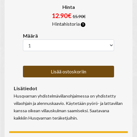
Hinta
12.90€
15.90€
Hintahistoria
Määrä
Lisää ostoskoriin
Lisätiedot
Husqvarnan yhdistelmäviilanohjaimessa on yhdistetty
viilaohjain ja alennuskaavio. Käytetään pyörö- ja lattaviilan
kanssa oikean viilauskulman saamiseksi. Saatavana
kaikkiin Husqvarnan teräketjuihin.