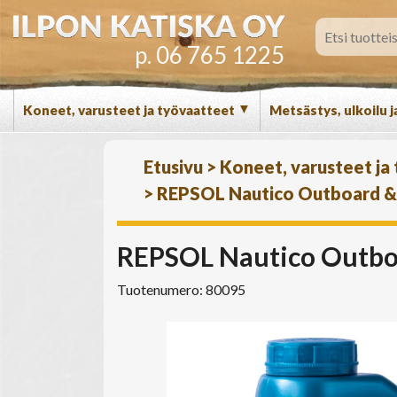
p. 06 765 1225
▼
Koneet, varusteet ja työvaatteet
Metsästys, ulkoilu j
Etusivu
>
Koneet, varusteet ja
>
REPSOL Nautico Outboard & Jet
REPSOL Nautico Outboard
Tuotenumero: 80095