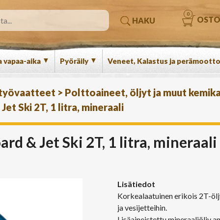
0
OSTO
HAKU
▼
▼
a vapaa-aika
Pyöräily
Veneet, Kalastus ja perämootto
 työvaatteet
>
Polttoaineet, öljyt ja muut kemika
 Ski 2T, 1 litra, mineraali
 & Jet Ski 2T, 1 litra, mineraali
Lisätiedot
Korkealaatuinen erikois 2T-öl
ja vesijetteihin.
Lisäaineistettu mineraaliöljy 