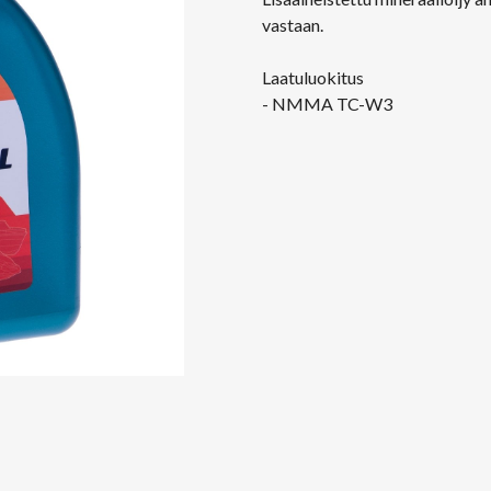
vastaan.
Laatuluokitus
- NMMA TC-W3