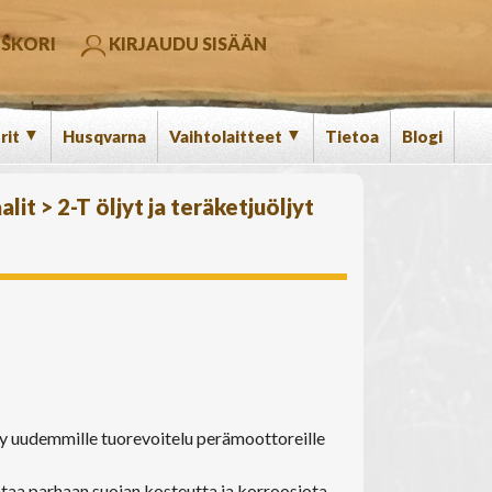
SKORI
KIRJAUDU SISÄÄN
▼
▼
rit
Husqvarna
Vaihtolaitteet
Tietoa
Blogi
alit
>
2-T öljyt ja teräketjuöljyt
jy uudemmille tuorevoitelu perämoottoreille
antaa parhaan suojan kosteutta ja korroosiota