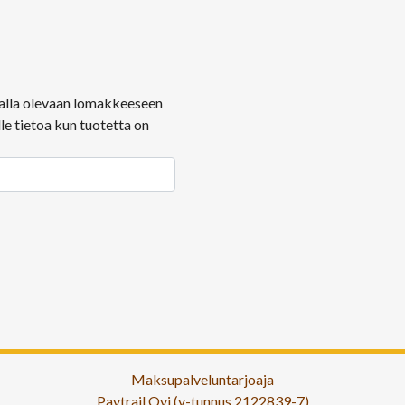
ä alla olevaan lomakkeeseen
le tietoa kun tuotetta on
Maksupalveluntarjoaja
Paytrail Oyj (y-tunnus 2122839-7)