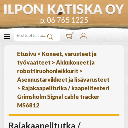
p. 06 765 1225
Etusivu
>
Koneet, varusteet ja
työvaatteet
>
Akkukoneet ja
robottiruohonleikkurit
>
Asennustarvikkeet ja lisävarusteet
>
Rajakaapelitutka / kaapelitesteri
Grimsholm Signal cable tracker
MS6812
Rajakaapelitutka /