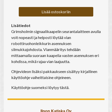
Lisää ostoskoriin
Lisätiedot
Grimsholmin signaalikaapelin seurantalaitteen avulla
voit nopeasti ja helposti löytää vian
robottiruohonleikkurin asennuksen
silmukkajohdosta. Vianmääritys tehdään
mittaamalla suoraan kaapelia vasten asennuksen eri
kohdissa, mikä rajaa vian laajuutta.
Ohjevideon lisäksi pakkaukseen sisältyy kirjallinen
käyttöohje vaiheittaisine ohjeineen.
Käyttöohje suomeksi löytyy tästä.
Ilpon Katiska Oy