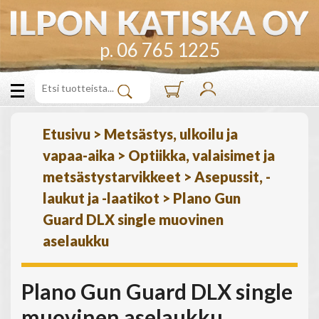
p. 06 765 1225
Etusivu
>
Metsästys, ulkoilu ja
vapaa-aika
>
Optiikka, valaisimet ja
metsästystarvikkeet
>
Asepussit, -
laukut ja -laatikot
>
Plano Gun
Guard DLX single muovinen
aselaukku
Plano Gun Guard DLX single
muovinen aselaukku