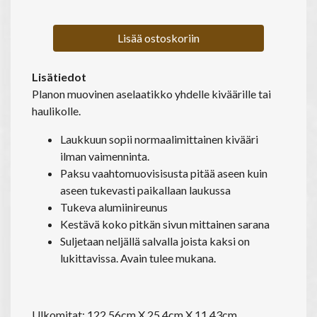
Lisää ostoskoriin
Lisätiedot
Planon muovinen aselaatikko yhdelle kiväärille tai
haulikolle.
Laukkuun sopii normaalimittainen kivääri
ilman vaimenninta.
Paksu vaahtomuovisisusta pitää aseen kuin
aseen tukevasti paikallaan laukussa
Tukeva alumiinireunus
Kestävä koko pitkän sivun mittainen sarana
Suljetaan neljällä salvalla joista kaksi on
lukittavissa. Avain tulee mukana.
Ulkomitat: 122,56cm X 25,4cm X 11,43cm