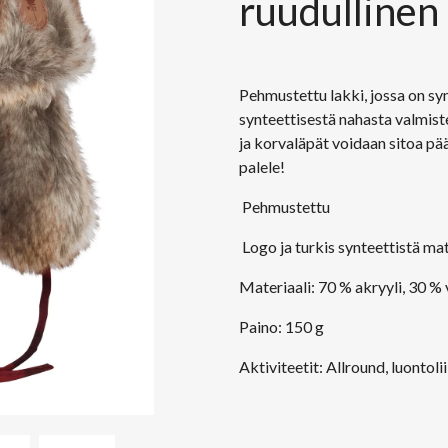
ruudullinen 
Pehmustettu lakki, jossa on syn
synteettisestä nahasta valmist
ja korvaläpät voidaan sitoa pää
palele!
Pehmustettu
Logo ja turkis synteettistä mat
Materiaali: 70 % akryyli, 30 % v
Paino: 150 g
Aktiviteetit: Allround, luontoli