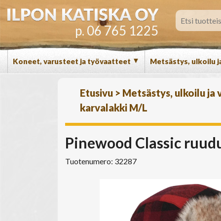
p. 06 765 1225
▼
Koneet, varusteet ja työvaatteet
Metsästys, ulkoilu j
Etusivu
>
Metsästys, ulkoilu ja
karvalakki M/L
Pinewood Classic ruudu
Tuotenumero: 32287