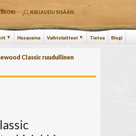
SKORI
KIRJAUDU SISÄÄN
▼
▼
rit
Husqvarna
Vaihtolaitteet
Tietoa
Blogi
newood Classic ruudullinen
assic