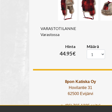
VARASTOTILANNE
Varastossa
Hinta
Määrä
44.95€
Ilpon Katiska Oy
Hovilantie 31
62500 Evijärvi
p. (06) 765 1225 soita!
tai lähetä What's App viesti!