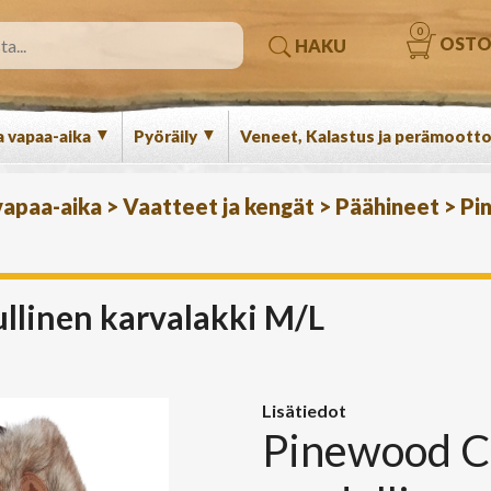
0
OSTO
HAKU
▼
▼
a vapaa-aika
Pyöräily
Veneet, Kalastus ja perämootto
 vapaa-aika
>
Vaatteet ja kengät
>
Päähineet
>
Pi
llinen karvalakki M/L
Lisätiedot
Pinewood Cl