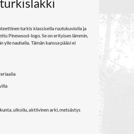
turkislakki
teettinen turkis klassisella ruutukuviolla ja
ettu Pinewood-logo. Se on erityisen lämmin,
n ylle nauhalla. Tämän kanssa pääsi ei
eriaalia
illa
ikunta, ulkoilu, aktiivinen arki, metsästys