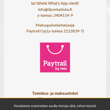
tai lähetä What's App viesti!
info@ilponkatiska.fi
y-tunnus: 2404114-9
Maksupalveluntarjoaja
Paytrail Oyj (y-tunnus 2122839-7)
Toimitus- ja maksuehdot
Tietosuojaseloste
Tietoa meistä
Keräämme evästeiden avulla tietoja siitä, miten käytät