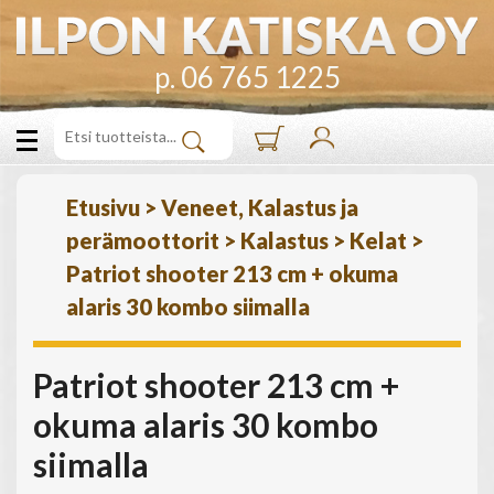
p. 06 765 1225
Etusivu
>
Veneet, Kalastus ja
perämoottorit
>
Kalastus
>
Kelat
>
Patriot shooter 213 cm + okuma
alaris 30 kombo siimalla
Patriot shooter 213 cm +
okuma alaris 30 kombo
siimalla