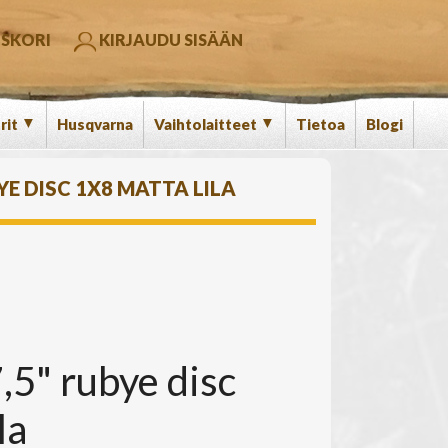
SKORI
KIRJAUDU SISÄÄN
▼
▼
rit
Husqvarna
Vaihtolaitteet
Tietoa
Blogi
YE DISC 1X8 MATTA LILA
5" rubye disc
la