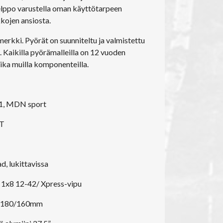
lppo varustella oman käyttötarpeen
kojen ansiosta.
rkki. Pyörät on suunniteltu ja valmistettu
n. Kaikilla pyörämalleilla on 12 vuoden
ika muilla komponenteilla.
61, MDN sport
DT
, lukittavissa
e 1x8 12-42/ Xpress-vipu
yt 180/160mm