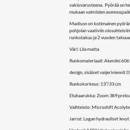
vakiovarusteena. Pyörää on he
mukaan valmiiden asennuspaik
Madison on kotimainen pyöräme
pohjolan vaativiin olosuhteisii
runkotakuu ja 2 vuoden takuua
Väri: Lila matta
Runkomateriaali: Alumiini 60
design, sisäiset vaijeriviennit 
Runkokorkeus: 13”/33 cm
Etuhaarukka: Zoom 389 preload
Vaihteisto: Microshift Acolyt
Jarrut: Logan hydrauliset lev