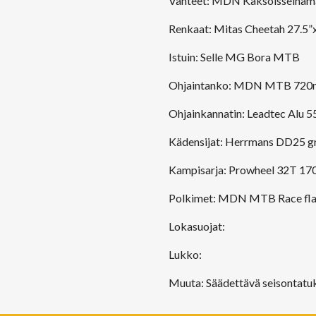
Vanteet: MDN Kaksoisseinämä 
Renkaat: Mitas Cheetah 27.5”
Istuin: Selle MG Bora MTB
Ohjaintanko: MDN MTB 720m
Ohjainkannatin: Leadtec Alu 
Kädensijat: Herrmans DD25 
Kampisarja: Prowheel 32T 170
Polkimet: MDN MTB Race fla
Lokasuojat:
Lukko:
Muuta: Säädettävä seisontatuki