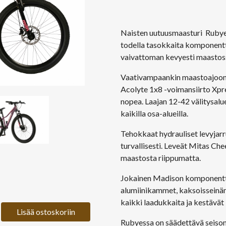
Naisten uutuusmaasturi Rubye 
todella tasokkaita komponent
vaivattoman kevyesti maastossa,
Vaativampaankin maastoajoon 
Acolyte 1x8 -voimansiirto Xpre
nopea. Laajan 12-42 välitysalu
kaikilla osa-alueilla.
Tehokkaat hydrauliset levyjarr
turvallisesti. Leveät Mitas C
maastosta riippumatta.
Jokainen Madison komponentti o
alumiinikammet, kaksoisseinäm
kaikki laadukkaita ja kestävät
Lisää ostoskoriin
Rubyessa on säädettävä seisont