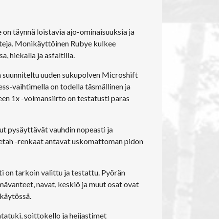
on täynnä loistavia ajo-ominaisuuksia ja
teja. Monikäyttöinen Rubye kulkee
 hiekalla ja asfaltilla.
suunniteltu uuden sukupolven Microshift
ss-vaihtimella on todella täsmällinen ja
een 1x -voimansiirto on testatusti paras
ut pysäyttävät vauhdin nopeasti ja
heetah -renkaat antavat uskomattoman pidon
n tarkoin valittu ja testattu. Pyörän
ävanteet, navat, keskiö ja muut osat ovat
 käytössä.
atuki, soittokello ja heijastimet