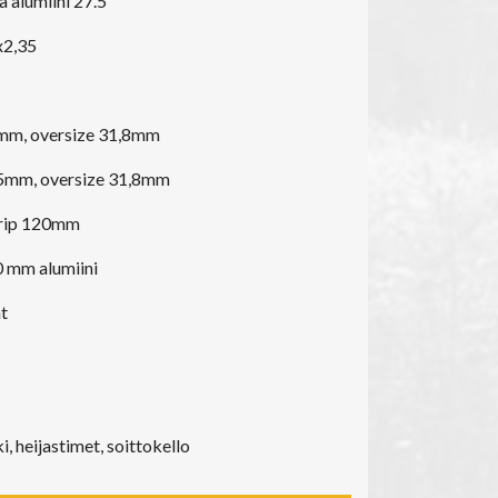
alumiini 27.5”
x2,35
m, oversize 31,8mm
55mm, oversize 31,8mm
grip 120mm
 mm alumiini
t
, heijastimet, soittokello