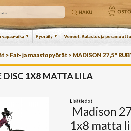
0
OSTO
HAKU
▼
▼
a vapaa-aika
Pyöräily
Veneet, Kalastus ja perämootto
ät
>
Fat- ja maastopyörät
>
MADISON 27,5" RUB
 DISC 1X8 MATTA LILA
Lisätiedot
Madison 27,
1x8 matta li