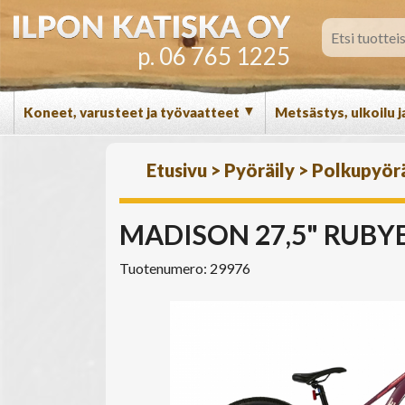
p. 06 765 1225
▼
Koneet, varusteet ja työvaatteet
Metsästys, ulkoilu j
Etusivu
>
Pyöräily
>
Polkupyör
MADISON 27,5" RUBYE
Tuotenumero: 29976