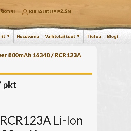
SKORI
KIRJAUDU SISÄÄN
▼
▼
rit
Husqvarna
Vaihtolaitteet
Tietoa
Blogi
er 800mAh 16340 / RCR123A
 pkt
RCR123A Li-Ion