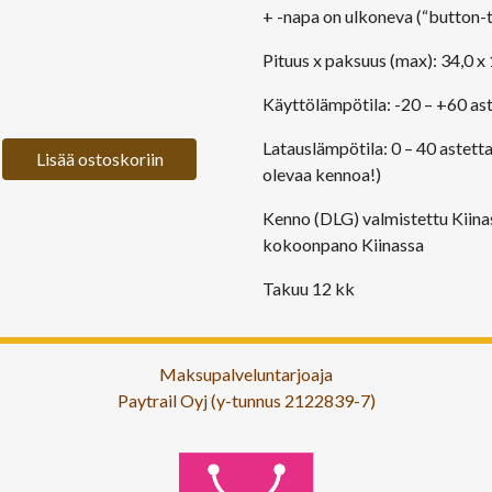
+ -napa on ulkoneva (“button-
Pituus x paksuus (max): 34,0 
Käyttölämpötila: -20 – +60 ast
Latauslämpötila: 0 – 40 astetta
Lisää ostoskoriin
olevaa kennoa!)
Kenno (DLG) valmistettu Kiinass
kokoonpano Kiinassa
Takuu 12 kk
Maksupalveluntarjoaja
Paytrail Oyj (y-tunnus 2122839-7)