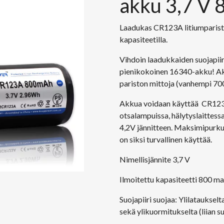
akku 3,7 V
Laadukas CR123A litiumparisto
kapasiteetilla.
Vihdoin laadukkaiden suojapiiri
pienikokoinen 16340-akku! A
pariston mittoja (vanhempi 70
Akkua voidaan käyttää CR123A 
otsalampuissa, hälytyslaittessa
4,2V jännitteen. Maksimipurkuv
on siksi turvallinen käyttää.
Nimellisjännite 3,7 V
Ilmoitettu kapasiteetti 800 m
Suojapiiri suojaa: Ylilataukselt
sekä ylikuormitukselta (liian s