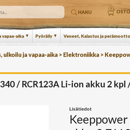
0
OSTO
HAKU
▼
▼
a vapaa-aika
Pyöräily
Veneet, Kalastus ja perämootto
 ulkoilu ja vapaa-aika
>
Elektroniikka
>
Keeppow
0 / RCR123A Li-ion akku 2 kpl /
Lisätiedot
Keeppower 