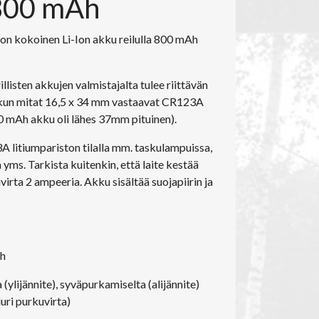
 800 mAh
n kokoinen Li-Ion akku reilulla 800 mAh
llisten akkujen valmistajalta tulee riittävän
kun mitat 16,5 x 34 mm vastaavat CR123A
0 mAh akku oli lähes 37mm pituinen).
litiumpariston tilalla mm. taskulampuissa,
 yms. Tarkista kuitenkin, että laite kestää
irta 2 ampeeria. Akku sisältää suojapiirin ja
ah
a (ylijännite), syväpurkamiselta (alijännite)
uuri purkuvirta)