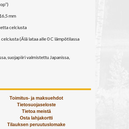
top”)
x 16,5 mm
etta celciusta
 celciusta (Älä lataa alle 0 C lämpötilassa
a, suojapiiri valmistettu Japanissa,
Toimitus- ja maksuehdot
Tietosuojaseloste
Tietoa meistä
Osta lahjakortti
Tilauksen peruutuslomake