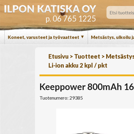
p. 06 765 1225
▼
Koneet, varusteet ja työvaatteet
Metsästys, ulkoilu j
Etusivu
>
Tuotteet
>
Metsästys,
Li-ion akku 2 kpl / pkt
Keeppower 800mAh 1634
Tuotenumero: 29385