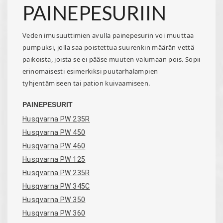
PAINEPESURIIN
Veden imusuuttimien avulla painepesurin voi muuttaa
pumpuksi, jolla saa poistettua suurenkin määrän vettä
paikoista, joista se ei pääse muuten valumaan pois. Sopii
erinomaisesti esimerkiksi puutarhalampien
tyhjentämiseen tai pation kuivaamiseen.
PAINEPESURIT
Husqvarna PW 235R
Husqvarna PW 450
Husqvarna PW 460
Husqvarna PW 125
Husqvarna PW 235R
Husqvarna PW 345C
Husqvarna PW 350
Husqvarna PW 360