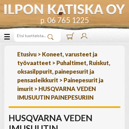
p. 06 765 1225
Etusivu
>
Koneet, varusteet ja
työvaatteet
>
Puhaltimet, Ruiskut,
oksasilppurit, painepesurit ja
pensasleikkurit
>
Painepesurit ja
imurit
>
HUSQVARNA VEDEN
IMUSUUTIN PAINEPESURIIN
HUSQVARNA VEDEN
IMUSUUTIN