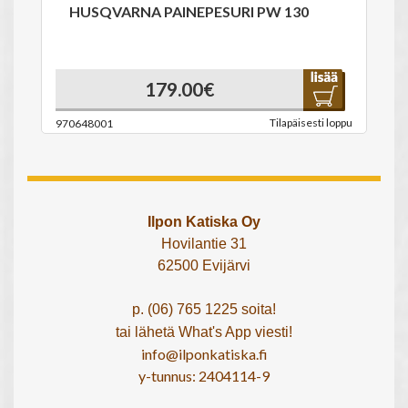
HUSQVARNA PAINEPESURI PW 130
179.00€
Tilapäisesti loppu
970648001
Ilpon Katiska Oy
Hovilantie 31
62500 Evijärvi
p. (06) 765 1225 soita!
tai lähetä What's App viesti!
info@ilponkatiska.fi
y-tunnus: 2404114-9