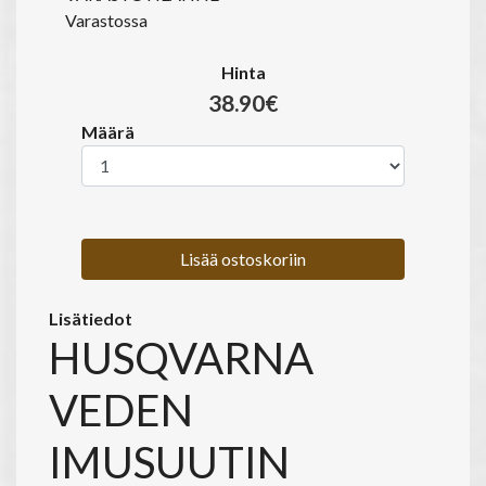
Varastossa
Hinta
38.90€
Määrä
Lisää ostoskoriin
Lisätiedot
HUSQVARNA
VEDEN
IMUSUUTIN