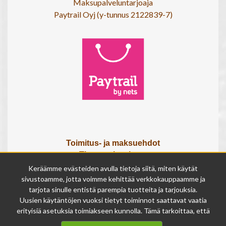
Maksupalveluntarjoaja
Paytrail Oyj (y-tunnus 2122839-7)
Toimitus- ja maksuehdot
Tietosuojaseloste
Tietoa meistä
Keräämme evästeiden avulla tietoja siitä, miten käytät
Osta lahjakortti
sivustoamme, jotta voimme kehittää verkkokauppaamme ja
Tilauksen peruutuslomake
tarjota sinulle entistä parempia tuotteita ja tarjouksia.
Uusien käytäntöjen vuoksi tietyt toiminnot saattavat vaatia
erityisiä asetuksia toimiakseen kunnolla. Tämä tarkoittaa, että
Olemme avoinna
joissakin tapauksissa anonymisoidut tiedot voivat kertyä,
ma - pe 9 - 17