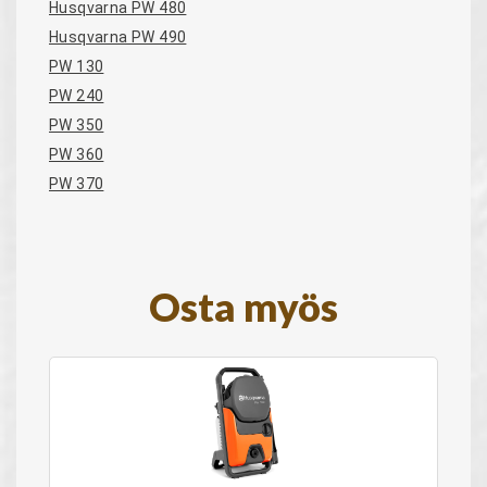
Husqvarna PW 480
Husqvarna PW 490
PW 130
PW 240
PW 350
PW 360
PW 370
Osta myös