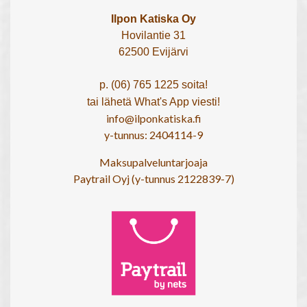
Ilpon Katiska Oy
Hovilantie 31
62500 Evijärvi
p. (06) 765 1225 soita!
tai lähetä What's App viesti!
info@ilponkatiska.fi
y-tunnus: 2404114-9
Maksupalveluntarjoaja
Paytrail Oyj (y-tunnus 2122839-7)