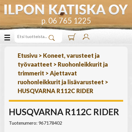
p. 06 765 1225
Etusivu
>
Koneet, varusteet ja
työvaatteet
>
Ruohonleikkurit ja
trimmerit
>
Ajettavat
ruohonleikkurit ja lisävarusteet
>
HUSQVARNA R112C RIDER
HUSQVARNA R112C RIDER
Tuotenumero: 967178402