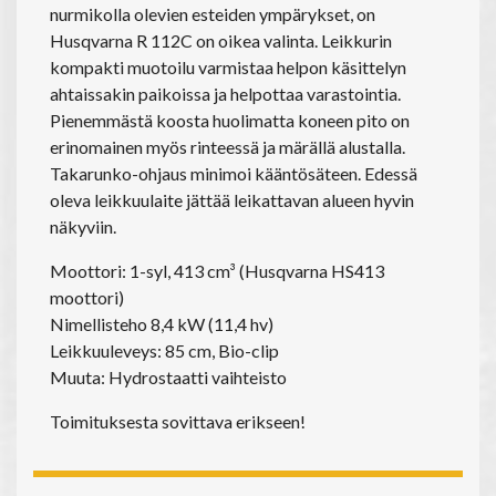
nurmikolla olevien esteiden ympärykset, on
Husqvarna R 112C on oikea valinta. Leikkurin
kompakti muotoilu varmistaa helpon käsittelyn
ahtaissakin paikoissa ja helpottaa varastointia.
Pienemmästä koosta huolimatta koneen pito on
erinomainen myös rinteessä ja märällä alustalla.
Takarunko-ohjaus minimoi kääntösäteen. Edessä
oleva leikkuulaite jättää leikattavan alueen hyvin
näkyviin.
Moottori: 1-syl, 413 cm³ (Husqvarna HS413
moottori)
Nimellisteho 8,4 kW (11,4 hv)
Leikkuuleveys: 85 cm, Bio-clip
Muuta: Hydrostaatti vaihteisto
Toimituksesta sovittava erikseen!