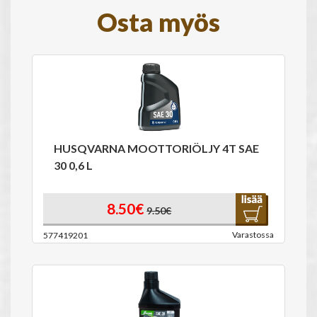
Osta myös
HUSQVARNA MOOTTORIÖLJY 4T SAE
30 0,6 L
8.50€
9.50€
Varastossa
577419201