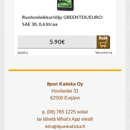
Ruohonleikkuriöljy GREENTEK/EURO:
SAE 30, 0,6 litraa
5.90€
Varastossa
83051
Ilpon Katiska Oy
Hovilantie 31
62500 Evijärvi
p. (06) 765 1225 soita!
tai lähetä What's App viesti!
info@ilponkatiska.fi