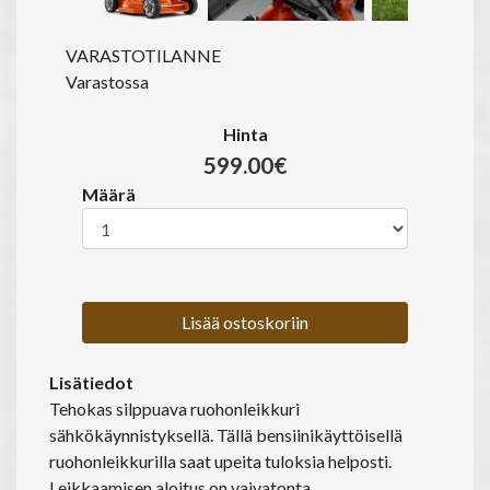
VARASTOTILANNE
Varastossa
Hinta
599.00€
Määrä
Lisää ostoskoriin
Lisätiedot
Tehokas silppuava ruohonleikkuri
sähkökäynnistyksellä. Tällä bensiinikäyttöisellä
ruohonleikkurilla saat upeita tuloksia helposti.
Leikkaamisen aloitus on vaivatonta