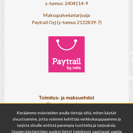
y-tunnus: 2404114-9
Maksupalveluntarjoaja
Paytrail Oyj (y-tunnus 2122839-7)
Toimitus- ja maksuehdot
Tietosuojaseloste
Tietoa meistä
Keräämme evästeiden avulla tietoja siitä, miten käytät
Osta lahjakortti
sivustoamme, jotta voimme kehittää verkkokauppaamme ja
tarjota sinulle entistä parempia tuotteita ja tarjouksia.
Tilauksen peruutuslomake
Uusien käytäntöjen vuoksi tietyt toiminnot saattavat vaatia