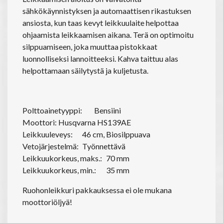
sähkökäynnistyksen ja automaattisen rikastuksen
ansiosta, kun taas kevyt leikkuulaite helpottaa
ohjaamista leikkaamisen aikana. Terä on optimoitu
silppuamiseen, joka muuttaa pistokkaat
luonnolliseksi lannoitteeksi. Kahva taittuu alas
helpottamaan säilytystä ja kuljetusta.
Polttoainetyyppi:
Bensiini
Moottori: Husqvarna HS139AE
Leikkuuleveys:
46 cm, Biosilppuava
Vetojärjestelmä:
Työnnettävä
Leikkuukorkeus, maks.:
70 mm
Leikkuukorkeus, min.:
35 mm
Ruohonleikkuri pakkauksessa ei ole mukana
moottoriöljyä!