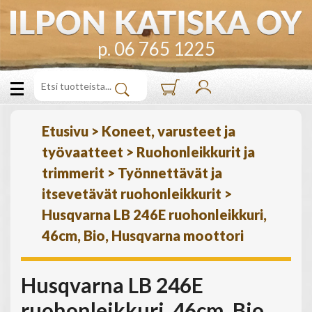
p. 06 765 1225
Etusivu
>
Koneet, varusteet ja
työvaatteet
>
Ruohonleikkurit ja
trimmerit
>
Työnnettävät ja
itsevetävät ruohonleikkurit
>
Husqvarna LB 246E ruohonleikkuri,
46cm, Bio, Husqvarna moottori
Husqvarna LB 246E
ruohonleikkuri, 46cm, Bio,