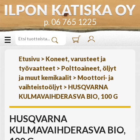
p. 06 765 1225
Etusivu
>
Koneet, varusteet ja
työvaatteet
>
Polttoaineet, öljyt
ja muut kemikaalit
>
Moottori- ja
vaihteistoöljyt
>
HUSQVARNA
KULMAVAIHDERASVA BIO, 100 G
HUSQVARNA
KULMAVAIHDERASVA BIO,