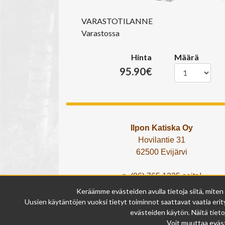
VARASTOTILANNE
Varastossa
Hinta
Määrä
95.90€
Ilpon Katiska Oy
Hovilantie 31
62500 Evijärvi
p. (06) 765 1225 soita!
tai lähetä What's App viesti!
Keräämme evästeiden avulla tietoja siitä, miten
info@ilponkatiska.fi
Uusien käytäntöjen vuoksi tietyt toiminnot saattavat vaatia erity
y-tunnus: 2404114-9
evästeiden käytön. Näitä tieto
Voit muuttaa eväst