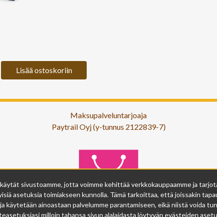
Lisää ostoskoriin
Maksupalveluntarjoaja
Paytrail Oyj (y-tunnus 2122839-7)
 käytät sivustoamme, jotta voimme kehittää verkkokauppaamme ja tarjota s
isiä asetuksia toimiakseen kunnolla. Tämä tarkoittaa, että joissakin tapau
ja käytetään ainoastaan palvelumme parantamiseen, eikä niistä voida tunn
easetuksiasi milloin tahansa sivun alalaidasta löytyvän evästeiden asetuk