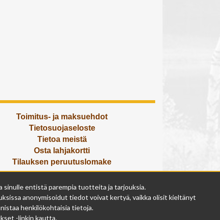
Toimitus- ja maksuehdot
Tietosuojaseloste
Tietoa meistä
Osta lahjakortti
Tilauksen peruutuslomake
Olemme avoinna
inulle entistä parempia tuotteita ja tarjouksia.
ma - pe 9 - 17
ksissa anonymisoidut tiedot voivat kertyä, vaikka olisit kieltänyt
la 9 - 14
istaa henkilökohtaisia tietoja.
su suljettu
set -linkin kautta.