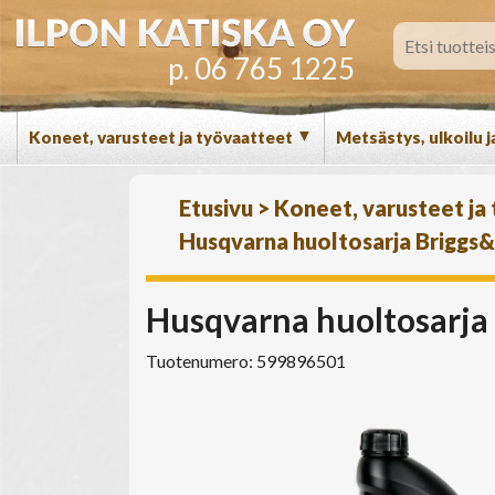
p. 06 765 1225
▼
Koneet, varusteet ja työvaatteet
Metsästys, ulkoilu j
Etusivu
>
Koneet, varusteet ja
Husqvarna huoltosarja Briggs&
Husqvarna huoltosarja 
Tuotenumero: 599896501