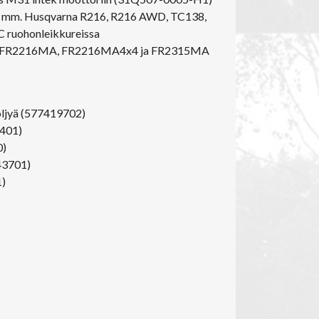
ty mm. Husqvarna R216, R216 AWD, TC138,
 ruohonleikkureissa
4, FR2216MA, FR2216MA4x4 ja FR2315MA
öljyä (577419702)
4401)
0)
43701)
1)