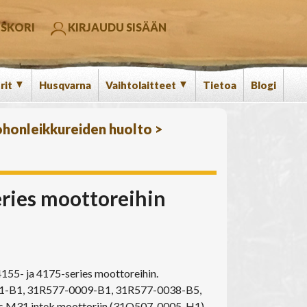
SKORI
KIRJAUDU SISÄÄN
▼
▼
rit
Husqvarna
Vaihtolaitteet
Tietoa
Blogi
honleikkureiden huolto
>
eries moottoreihin
155- ja 4175-series moottoreihin.
11-B1, 31R577-0009-B1, 31R577-0038-B5,
s M31 intek moottoriin (31Q507-0005-H1)