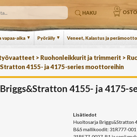
0
OSTO
HAKU
▼
▼
a vapaa-aika
Pyöräily
Veneet, Kalastus ja perämootto
 työvaatteet
>
Ruohonleikkurit ja trimmerit
>
Ruo
Stratton 4155- ja 4175-series moottoreihin
Briggs&Stratton 4155- ja 4175-s
Lisätiedot
Huoltosarja Briggs&Stratton 4
B&S mallikoodit: 31R777-00
31R577-0027-B1 ja sopii myö