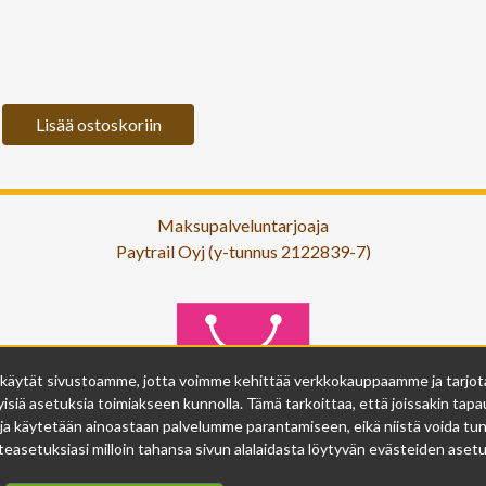
Lisää ostoskoriin
Maksupalveluntarjoaja
Paytrail Oyj (y-tunnus 2122839-7)
 käytät sivustoamme, jotta voimme kehittää verkkokauppaamme ja tarjota s
isiä asetuksia toimiakseen kunnolla. Tämä tarkoittaa, että joissakin tapau
ja käytetään ainoastaan palvelumme parantamiseen, eikä niistä voida tunn
easetuksiasi milloin tahansa sivun alalaidasta löytyvän evästeiden asetuk