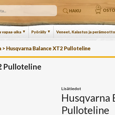
0
OSTO
HAKU
▼
▼
a vapaa-aika
Pyöräily
Veneet, Kalastus ja perämootto
a
>
Husqvarna Balance XT2 Pulloteline
 Pulloteline
Lisätiedot
Husqvarna 
Pulloteline