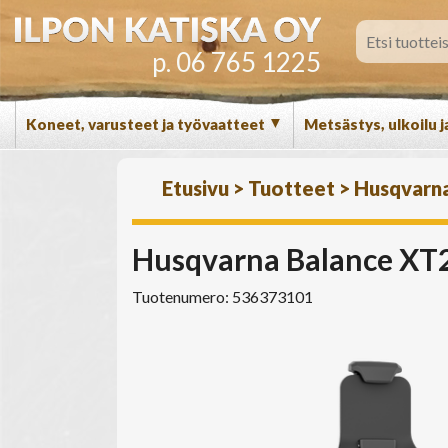
p. 06 765 1225
▼
Koneet, varusteet ja työvaatteet
Metsästys, ulkoilu j
Etusivu
>
Tuotteet
>
Husqvarn
Husqvarna Balance XT2
Tuotenumero: 536373101