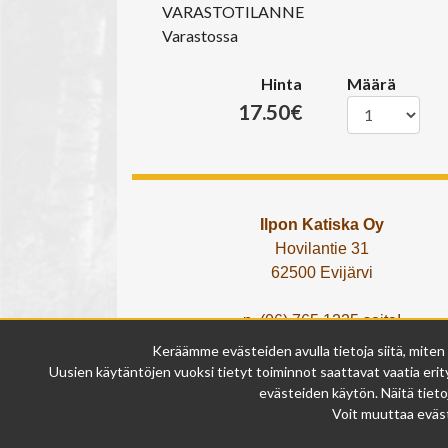
VARASTOTILANNE
Varastossa
Hinta
Määrä
17.50€
Ilpon Katiska Oy
Hovilantie 31
62500 Evijärvi
p. (06) 765 1225 soita!
tai lähetä What's App viesti!
Keräämme evästeiden avulla tietoja siitä, miten
info@ilponkatiska.fi
Uusien käytäntöjen vuoksi tietyt toiminnot saattavat vaatia erity
y-tunnus: 2404114-9
evästeiden käytön. Näitä tieto
Voit muuttaa eväst