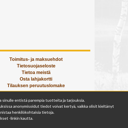
Toimitus- ja maksuehdot
Tietosuojaseloste
Tietoa meistä
Osta lahjakortti
Tilauksen peruutuslomake
Olemme avoinna
inulle entistä parempia tuotteita ja tarjouksia.
ma - pe 9 - 17
ksissa anonymisoidut tiedot voivat kertyä, vaikka olisit kieltänyt
la 9 - 14
istaa henkilökohtaisia tietoja.
su suljettu
set -linkin kautta.