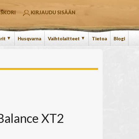
SKORI
KIRJAUDU SISÄÄN
▼
▼
rit
Husqvarna
Vaihtolaitteet
Tietoa
Blogi
Balance XT2