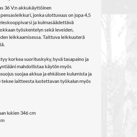
s 36 V:n akkukäyttöinen
 pensasleikkuri, jonka ulottuvuus on jopa 4,5
teleskooppivarsi ja kulmasäädettävä
hokkaan työskentelyn sekä leveiden,
den leikkaamisessa. Taittuva leikkuuterä
tä.
tyy korkea suorituskyky, hyvä tasapaino ja
äyntiääni mahdollistaa käytön myös
nsuojus suojaa akkua ja ehkäisee kulumista ja
 tekee laitteesta luotettavan työkalun myös
aan lukien 346 cm
 cm