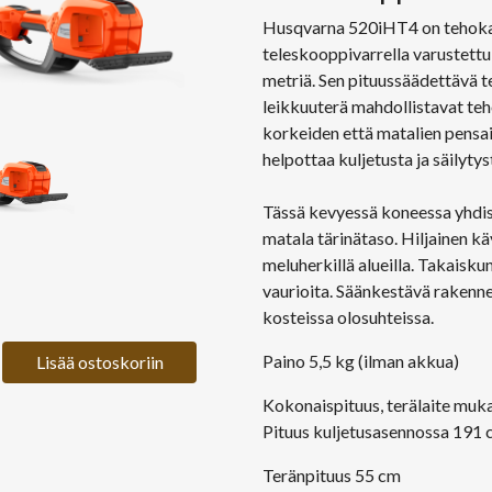
Husqvarna 520iHT4 on tehoka
teleskooppivarrella varustettu
metriä. Sen pituussäädettävä 
leikkuuterä mahdollistavat te
korkeiden että matalien pensai
helpottaa kuljetusta ja säilytys
Tässä kevyessä koneessa yhdis
matala tärinätaso. Hiljainen k
meluherkillä alueilla. Takaisku
vaurioita. Säänkestävä rakenne
kosteissa olosuhteissa.
Paino 5,5 kg (ilman akkua)
Lisää ostoskoriin
Kokonaispituus, terälaite muk
Pituus kuljetusasennossa 191
Teränpituus 55 cm