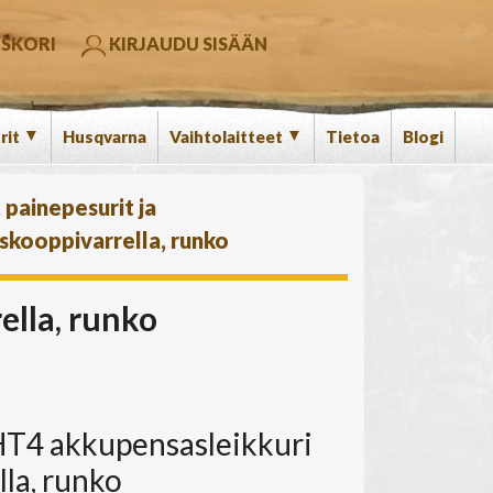
SKORI
KIRJAUDU SISÄÄN
▼
▼
rit
Husqvarna
Vaihtolaitteet
Tietoa
Blogi
 painepesurit ja
skooppivarrella, runko
lla, runko
T4 akkupensasleikkuri
lla, runko