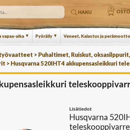
0
OSTO
HAKU
▼
▼
a vapaa-aika
Pyöräily
Veneet, Kalastus ja perämootto
 työvaatteet
>
Puhaltimet, Ruiskut, oksasilppurit,
it
>
Husqvarna 520IHT4 akkupensasleikkuri tele
upensasleikkuri teleskooppivarre
Lisätiedot
Husqvarna 520IH
teleskooppivarre