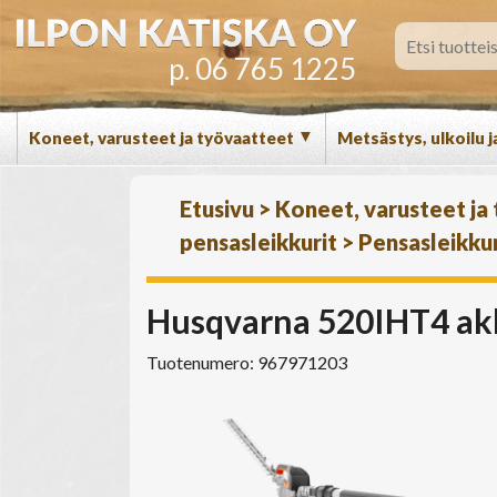
p. 06 765 1225
▼
Koneet, varusteet ja työvaatteet
Metsästys, ulkoilu j
Etusivu
>
Koneet, varusteet ja
pensasleikkurit
>
Pensasleikkur
Husqvarna 520IHT4 akk
Tuotenumero: 967971203