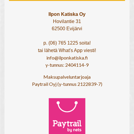
Ilpon Katiska Oy
Hovilantie 31
62500 Evijärvi
p. (06) 765 1225 soita!
tai lähetä What's App viesti!
info@ilponkatiska.fi
y-tunnus: 2404114-9
Maksupalveluntarjoaja
Paytrail Oyj (y-tunnus 2122839-7)