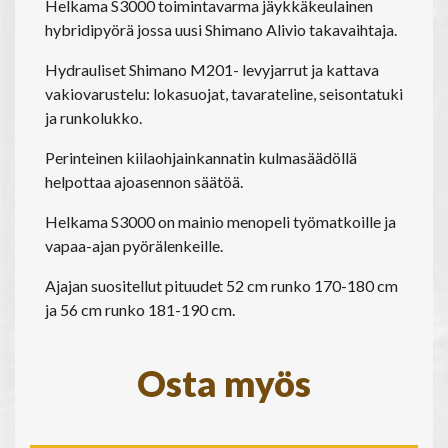
Helkama S3000 toimintavarma jäykkäkeulainen
hybridipyörä jossa uusi Shimano Alivio takavaihtaja.
Hydrauliset Shimano M201- levyjarrut ja kattava
vakiovarustelu: lokasuojat, tavarateline, seisontatuki
ja runkolukko.
Perinteinen kiilaohjainkannatin kulmasäädöllä
helpottaa ajoasennon säätöä.
Helkama S3000 on mainio menopeli työmatkoille ja
vapaa-ajan pyörälenkeille.
Ajajan suositellut pituudet 52 cm runko 170-180 cm
ja 56 cm runko 181-190 cm.
Osta myös