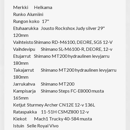
Merkki
Helkama
Runko
Alumiini
Rungon koko
17"
Etuhaarukka
Jousto Rockshox Judy silver 29"
120mm
Vaihteisto
Shimano RD-M6100, DEORE, SGS 12-V
Vaihdevipu
Shimano SL-M6100-R, DEORE, 12-v
Etujarrut
Shimano MT200 hydraulinen levyjarru
180mm
Takajarrut
Shimano MT200 hydraulinen levyjarru
180mm
Jarrukahva
Shimano MT200
Kampisarja
Shimano Steps FC-E8000 musta
165mm
Ketjut
Sturmey Archer CN12E 12-v 136L
Rataspakka
11-51H CSMZ800 12-v
Kiekot
Mach1 Trucky 40-584 musta
Istuin
Selle Royal Vivo