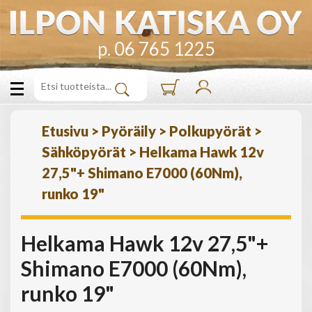
p. 06 765 1225
Etusivu
>
Pyöräily
>
Polkupyörät
>
Sähköpyörät
>
Helkama Hawk 12v
27,5"+ Shimano E7000 (60Nm),
runko 19"
Helkama Hawk 12v 27,5"+
Shimano E7000 (60Nm),
runko 19"