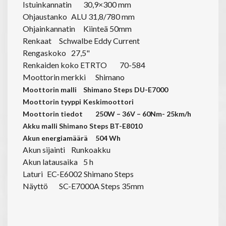
Istuinkannatin
30,9×300 mm
Ohjaustanko
ALU 31,8/780 mm
Ohjainkannatin
Kiinteä 50mm
Renkaat
Schwalbe Eddy Current
Rengaskoko
27,5"
Renkaiden koko ETRTO
70-584
Moottorin merkki
Shimano
Moottorin malli
Shimano Steps DU-E7000
Moottorin tyyppi
Keskimoottori
Moottorin tiedot
250W – 36V – 60Nm- 25km/h
Akku malli
Shimano Steps BT-E8010
Akun energiamäärä
504 Wh
Akun sijainti
Runkoakku
Akun latausaika
5 h
Laturi
EC-E6002 Shimano Steps
Näyttö
SC-E7000A Steps 35mm