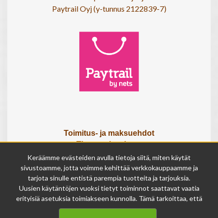
Paytrail Oyj (y-tunnus 2122839-7)
Toimitus- ja maksuehdot
Tietosuojaseloste
Tietoa meistä
Keräämme evästeiden avulla tietoja siitä, miten käytät
Osta lahjakortti
sivustoamme, jotta voimme kehittää verkkokauppaamme ja
Tilauksen peruutuslomake
tarjota sinulle entistä parempia tuotteita ja tarjouksia.
Uusien käytäntöjen vuoksi tietyt toiminnot saattavat vaatia
erityisiä asetuksia toimiakseen kunnolla. Tämä tarkoittaa, että
Olemme avoinna
joissakin tapauksissa anonymisoidut tiedot voivat kertyä,
ma - pe 9 - 17