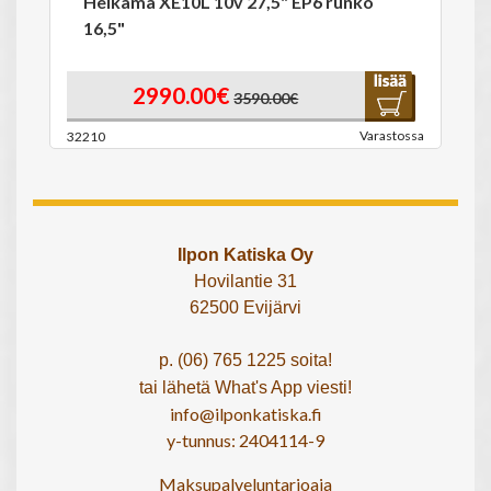
Helkama XE10L 10v 27,5" EP6 runko
16,5"
2990.00€
3590.00€
Varastossa
32210
Ilpon Katiska Oy
Hovilantie 31
62500 Evijärvi
p. (06) 765 1225 soita!
tai lähetä What's App viesti!
info@ilponkatiska.fi
y-tunnus: 2404114-9
Maksupalveluntarjoaja