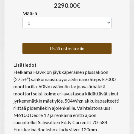
2290.00€
Määrä
Lisää ostoskoriin
Lisätiedot
Helkama Hawk on jäykkäperäinen plussakoon
(27,5+”) sähkömaastopyörä Shimano Steps E7000
moottorilla. 60Nm väännön tarjoava ärhäkkä
moottori sekä kolme eri avustasoa kiidättävät sinut
jyrkemmätkin mäet ylös. 504Wh:n akkukapasiteetti
riittää pidemilekin ajolenkeille. Vaihteistona uusi
M6100 Deore 12 ja renkaina emtb ajoon
suunnitellut Schwalben Eddy Currentit 70-584.
Etuiskarina Rockshox Judy silver 120mm.