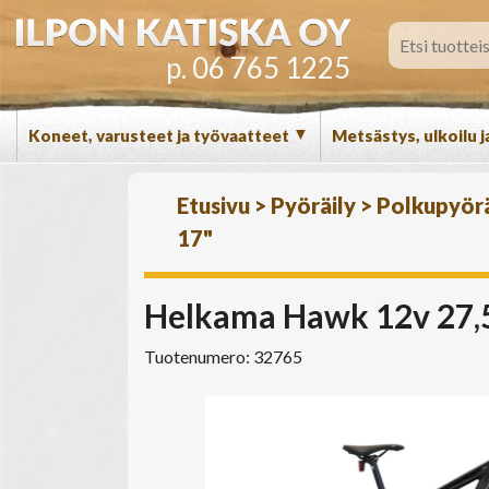
p. 06 765 1225
▼
Koneet, varusteet ja työvaatteet
Metsästys, ulkoilu j
Etusivu
>
Pyöräily
>
Polkupyör
17"
Helkama Hawk 12v 27,5
Tuotenumero: 32765