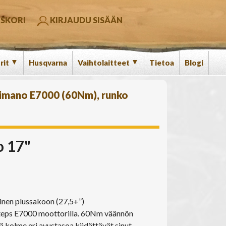
SKORI
KIRJAUDU SISÄÄN
▼
▼
rit
Husqvarna
Vaihtolaitteet
Tietoa
Blogi
imano E7000 (60Nm), runko
o 17"
nen plussakoon (27,5+”)
eps E7000 moottorilla. 60Nm väännön
 kolme eri avustasoa kiidättävät sinut