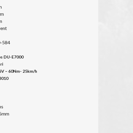
m
mm
m
rent
-584
ps DU-E7000
ri
6V – 60Nm- 25km/h
8010
ps
35mm