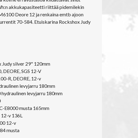
:n akkukapasiteetti riittää pidemilekin
i M6100 Deore 12 ja renkaina emtb ajoon
urrentit 70-584. Etuiskarina Rockshox Judy
 Judy silver 29" 120mm
, DEORE, SGS 12-V
00-R, DEORE, 12-v
raulinen levyjarru 180mm
hydraulinen levyjarru 180mm
0
FC-E8000 musta 165mm
 12-v 136L
0 12-v
84 musta