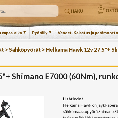
0
OSTO
HAKU
▼
▼
a vapaa-aika
Pyöräily
Veneet, Kalastus ja perämootto
ät
>
Sähköpyörät
>
Helkama Hawk 12v 27,5"+ Sh
"+ Shimano E7000 (60Nm), runk
Lisätiedot
Helkama Hawk on jäykkäperäi
sähkömaastopyörä Shimano St
tarjoava ärhäkkä moottori sekä