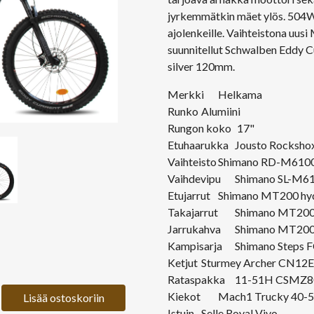
jyrkemmätkin mäet ylös. 504Wh
ajolenkeille. Vaihteistona uus
suunnitellut Schwalben Eddy C
silver 120mm.
Merkki
Helkama
Runko
Alumiini
Rungon koko
17"
Etuhaarukka
Jousto Rockshox
Vaihteisto
Shimano RD-M6100
Vaihdevipu
Shimano SL-M61
Etujarrut
Shimano MT200 hyd
Takajarrut
Shimano MT200 
Jarrukahva
Shimano MT20
Kampisarja
Shimano Steps 
Ketjut
Sturmey Archer CN12E
Rataspakka
11-51H CSMZ80
Kiekot
Mach1 Trucky 40-5
Lisää ostoskoriin
Istuin
Selle Royal Vivo