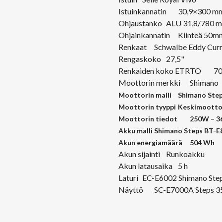
Istuinkannatin
30,9×300 m
Ohjaustanko
ALU 31,8/780 
Ohjainkannatin
Kiinteä 50m
Renkaat
Schwalbe Eddy Cur
Rengaskoko
27,5"
Renkaiden koko ETRTO
70
Moottorin merkki
Shimano
Moottorin malli
Shimano Ste
Moottorin tyyppi
Keskimootto
Moottorin tiedot
250W – 3
Akku malli
Shimano Steps BT-E
Akun energiamäärä
504 Wh
Akun sijainti
Runkoakku
Akun latausaika
5 h
Laturi
EC-E6002 Shimano Ste
Näyttö
SC-E7000A Steps 