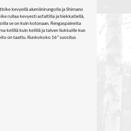
bike kevyellä alumiinirungolla ja Shimano
ke rullaa kevyesti asfaltilla ja hiekkatiellä,
illa se on kuin kotonaan. Rengaspaineita
 kelillä kuin kelillä ja talven liukkaille kun
 pito on taattu. Runkokoko 16" suositus