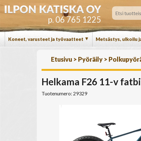
p. 06 765 1225
▼
Koneet, varusteet ja työvaatteet
Metsästys, ulkoilu j
Etusivu
>
Pyöräily
>
Polkupyör
Helkama F26 11-v fatbi
Tuotenumero: 29329