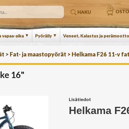
0
OSTO
HAKU
▼
▼
a vapaa-aika
Pyöräily
Veneet, Kalastus ja perämootto
ät
>
Fat- ja maastopyörät
>
Helkama F26 11-v fat
ke 16"
Lisätiedot
Helkama F26