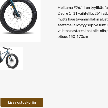
Helkama F26.11 on tyylikäs fat
Deore 1×11 vaihteilla. 26" fatbi
mutta haastavammillakin alusto
säätämällä löytyy sopiva tuntuma
vaihtaa nastarenkaat alle, niin
pituus 150-170cm
Lisää ostoskoriin