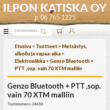
p. 06 765 1225
Etusivu
>
Tuotteet
>
Metsästys,
ulkoilu ja vapaa-aika
>
Elektroniikka
>
Genzo Bluetooth +
PTT ,sop. vain 70 XTM malliin
Genzo Bluetooth + PTT ,sop.
vain 70 XTM malliin
Tuotenumero: 24418