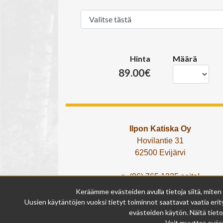
Hinta
Määrä
89.00€
Ilpon Katiska Oy
Hovilantie 31
62500 Evijärvi
p. (06) 765 1225 soita!
tai lähetä What's App viesti!
Keräämme evästeiden avulla tietoja siitä, miten
info@ilponkatiska.fi
Uusien käytäntöjen vuoksi tietyt toiminnot saattavat vaatia erity
y-tunnus: 2404114-9
evästeiden käytön. Näitä tieto
Voit muuttaa eväst