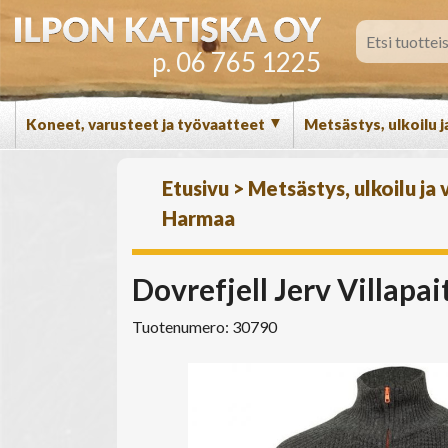
p. 06 765 1225
▼
Koneet, varusteet ja työvaatteet
Metsästys, ulkoilu j
Etusivu
>
Metsästys, ulkoilu ja
Harmaa
Dovrefjell Jerv Villa
Tuotenumero: 30790