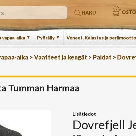
0
OSTO
HAKU
▼
▼
a vapaa-aika
Pyöräily
Veneet, Kalastus ja perämootto
 vapaa-aika
>
Vaatteet ja kengät
>
Paidat
>
Dovref
paita Tumman Harmaa
Lisätiedot
Dovrefjell J