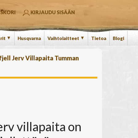
SKORI
KIRJAUDU SISÄÄN
▼
▼
rit
Husqvarna
Vaihtolaitteet
Tietoa
Blogi
jell Jerv Villapaita Tumman
erv villapaita on