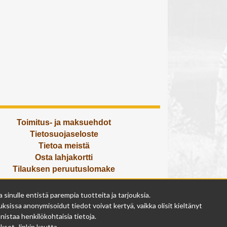
Toimitus- ja maksuehdot
Tietosuojaseloste
Tietoa meistä
Osta lahjakortti
Tilauksen peruutuslomake
Olemme avoinna
inulle entistä parempia tuotteita ja tarjouksia.
ma - pe 9 - 17
ksissa anonymisoidut tiedot voivat kertyä, vaikka olisit kieltänyt
la 9 - 14
istaa henkilökohtaisia tietoja.
su suljettu
set -linkin kautta.