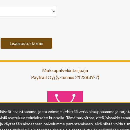
Lisää ostoskoriin
Maksupalveluntarjoaja
Paytrail Oyj (y-tunnus 2122839-7)
 käytät sivustoamme, jotta voimme kehittää verkkokauppaamme ja tarjota s
isiä asetuksia toimiakseen kunnolla. Tämä tarkoittaa, että joissakin tapau
ja käytetään ainoastaan palvelumme parantamiseen, eikä niistä voida tunn
easetuksiasi milloin tahansa sivun alalaidasta löytyvän evästeiden asetuk