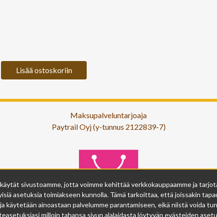
Lisää ostoskoriin
Maksupalveluntarjoaja
Paytrail Oyj (y-tunnus 2122839-7)
 käytät sivustoamme, jotta voimme kehittää verkkokauppaamme ja tarjota s
isiä asetuksia toimiakseen kunnolla. Tämä tarkoittaa, että joissakin tapau
ja käytetään ainoastaan palvelumme parantamiseen, eikä niistä voida tunn
easetuksiasi milloin tahansa sivun alalaidasta löytyvän evästeiden asetuk