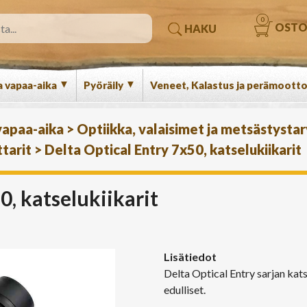
0
OSTO
HAKU
▼
▼
a vapaa-aika
Pyöräily
Veneet, Kalastus ja perämootto
 vapaa-aika
>
Optiikka, valaisimet ja metsästysta
tarit
>
Delta Optical Entry 7x50, katselukiikarit
0, katselukiikarit
Lisätiedot
Delta Optical Entry sarjan kats
edulliset.