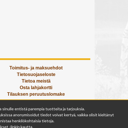
Toimitus- ja maksuehdot
Tietosuojaseloste
Tietoa meistä
Osta lahjakortti
Tilauksen peruutuslomake
Olemme avoinna
inulle entistä parempia tuotteita ja tarjouksia.
ma - pe 9 - 17
ksissa anonymisoidut tiedot voivat kertyä, vaikka olisit kieltänyt
la 9 - 14
istaa henkilökohtaisia tietoja.
su suljettu
set -linkin kautta.