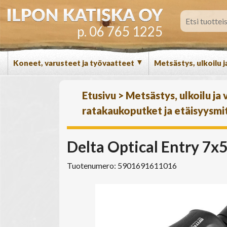
p. 06 765 1225
▼
Koneet, varusteet ja työvaatteet
Metsästys, ulkoilu j
Etusivu
>
Metsästys, ulkoilu ja
ratakaukoputket ja etäisyysmit
Delta Optical Entry 7x5
Tuotenumero: 5901691611016