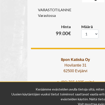
VARASTOTILANNE
Varastossa
Hinta
Määrä
99.00€
Ilpon Katiska Oy
Hovilantie 31
62500 Evijärvi
p. (06) 765 1225 soita!
tai lähetä What's App viesti!
Keräämme evästeiden avulla tietoja siitä, miten
info@ilponkatiska.fi
Uusien käytäntöjen vuoksi tietyt toiminnot saattavat vaatia erity
y-tunnus: 2404114-9
evästeiden käytön. Näitä tieto
Voit muuttaa eväst