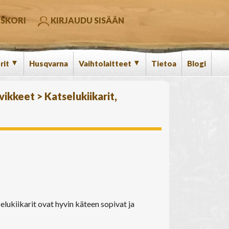
SKORI
KIRJAUDU SISÄÄN
▼
▼
rit
Husqvarna
Vaihtolaitteet
Tietoa
Blogi
rvikkeet
>
Katselukiikarit,
elukiikarit ovat hyvin käteen sopivat ja