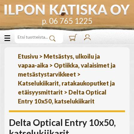
p. 06 765 1225
Etusivu
>
Metsästys, ulkoilu ja
vapaa-aika
>
Optiikka, valaisimet ja
metsästystarvikkeet
>
Katselukiikarit, ratakaukoputket ja
etäisyysmittarit
>
Delta Optical
Entry 10x50, katselukiikarit
Delta Optical Entry 10x50,
katselukiikarit