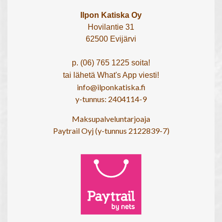
Ilpon Katiska Oy
Hovilantie 31
62500 Evijärvi
p. (06) 765 1225 soita!
tai lähetä What's App viesti!
info@ilponkatiska.fi
y-tunnus: 2404114-9
Maksupalveluntarjoaja
Paytrail Oyj (y-tunnus 2122839-7)