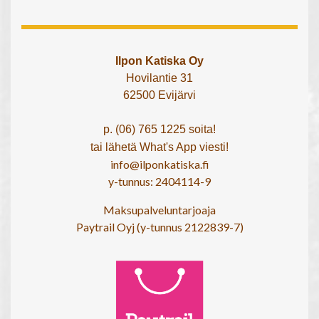
Ilpon Katiska Oy
Hovilantie 31
62500 Evijärvi
p. (06) 765 1225 soita!
tai lähetä What's App viesti!
info@ilponkatiska.fi
y-tunnus: 2404114-9
Maksupalveluntarjoaja
Paytrail Oyj (y-tunnus 2122839-7)