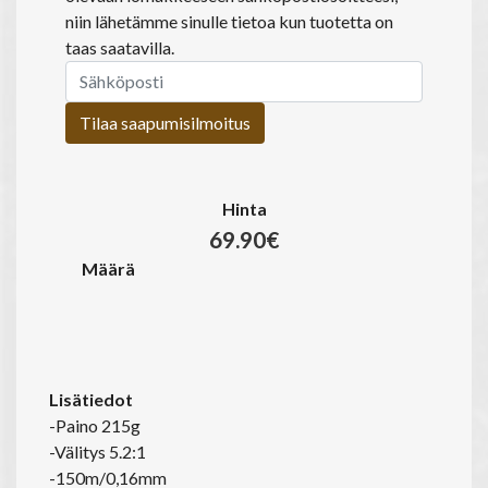
niin lähetämme sinulle tietoa kun tuotetta on
taas saatavilla.
Tilaa saapumisilmoitus
Hinta
69.90€
Määrä
Lisätiedot
-Paino 215g
-Välitys 5.2:1
-150m/0,16mm