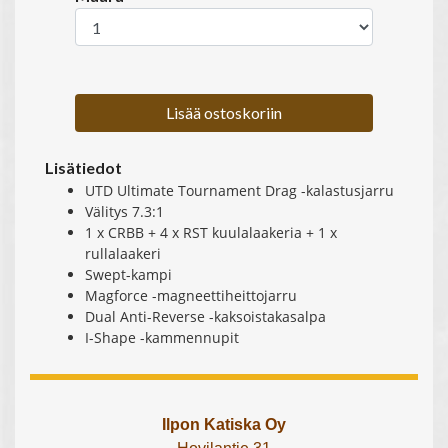
Lisää ostoskoriin
Lisätiedot
UTD Ultimate Tournament Drag -kalastusjarru
Välitys 7.3:1
1 x CRBB + 4 x RST kuulalaakeria + 1 x
rullalaakeri
Swept-kampi
Magforce -magneettiheittojarru
Dual Anti-Reverse -kaksoistakasalpa
I-Shape -kammennupit
Ilpon Katiska Oy