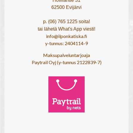
Hovilantie 31
62500 Evijärvi
p. (06) 765 1225 soita!
tai lähetä What's App viesti!
info@ilponkatiska.fi
y-tunnus: 2404114-9
Maksupalveluntarjoaja
Paytrail Oyj (y-tunnus 2122839-7)