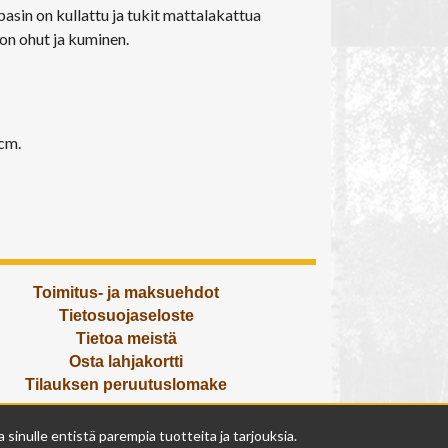
in on kullattu ja tukit mattalakattua
on ohut ja kuminen.
cm.
Toimitus- ja maksuehdot
Tietosuojaseloste
Tietoa meistä
Osta lahjakortti
Tilauksen peruutuslomake
Olemme avoinna
inulle entistä parempia tuotteita ja tarjouksia.