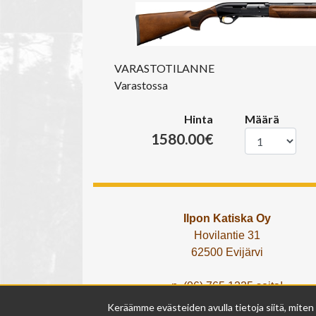
VARASTOTILANNE
Varastossa
Hinta
Määrä
1580.00€
Ilpon Katiska Oy
Hovilantie 31
62500 Evijärvi
p. (06) 765 1225 soita!
tai lähetä What's App viesti!
Keräämme evästeiden avulla tietoja siitä, miten