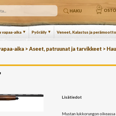
0
OSTO
HAKU
▼
▼
a vapaa-aika
Pyöräily
Veneet, Kalastus ja perämootto
 vapaa-aika
>
Aseet, patruunat ja tarvikkeet
>
Hau
"
Lisätiedot
Mustan lukkorungon oikeassa ky