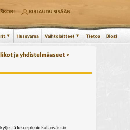
SKORI
KIRJAUDU SISÄÄN
▼
▼
rit
Husqvarna
Vaihtolaitteet
Tietoa
Blogi
likot ja yhdistelmäaseet
>
ljessä lukee pienin kullanvärisin