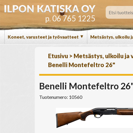
p. 06 765 1225
▼
Koneet, varusteet ja työvaatteet
Metsästys, ulkoilu j
Etusivu
>
Metsästys, ulkoilu ja
Benelli Montefeltro 26"
Benelli Montefeltro 26
Tuotenumero: 10560