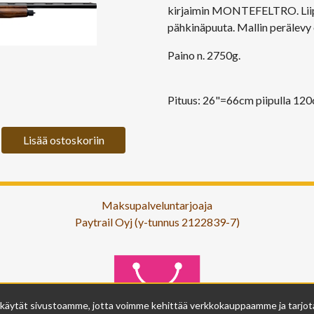
kirjaimin MONTEFELTRO. Liipas
pähkinäpuuta. Mallin perälevy 
Paino n. 2750g.
Pituus: 26"=66cm piipulla 120
Lisää ostoskoriin
Maksupalveluntarjoaja
Paytrail Oyj (y-tunnus 2122839-7)
 käytät sivustoamme, jotta voimme kehittää verkkokauppaamme ja tarjota s