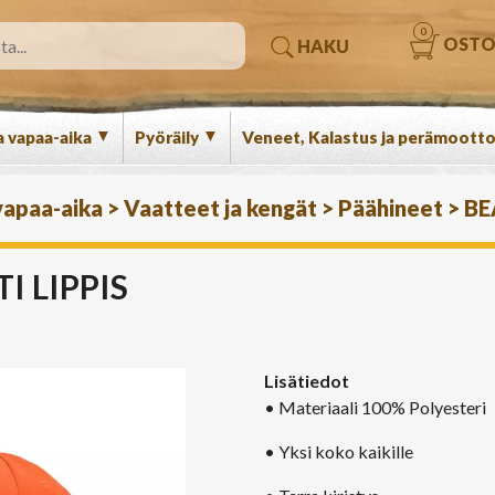
0
OSTO
HAKU
▼
▼
a vapaa-aika
Pyöräily
Veneet, Kalastus ja perämootto
 vapaa-aika
>
Vaatteet ja kengät
>
Päähineet
>
BE
I LIPPIS
Lisätiedot
• Materiaali 100% Polyesteri
• Yksi koko kaikille