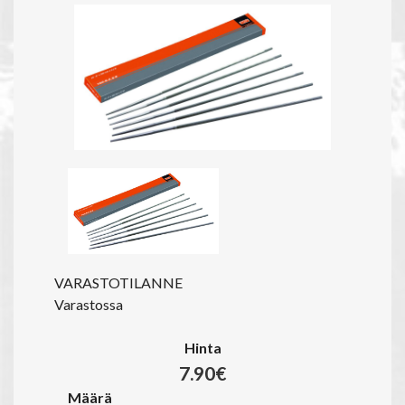
VARASTOTILANNE
Varastossa
Hinta
7.90€
Määrä