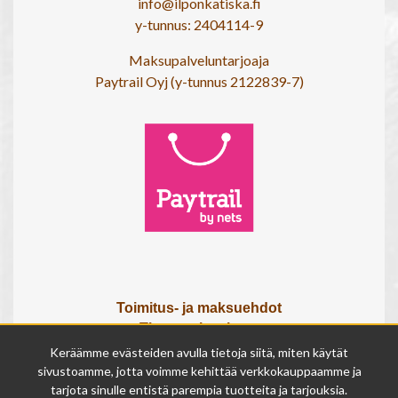
info@ilponkatiska.fi
y-tunnus: 2404114-9
Maksupalveluntarjoaja
Paytrail Oyj (y-tunnus 2122839-7)
Toimitus- ja maksuehdot
Tietosuojaseloste
Tietoa meistä
Keräämme evästeiden avulla tietoja siitä, miten käytät
Osta lahjakortti
sivustoamme, jotta voimme kehittää verkkokauppaamme ja
tarjota sinulle entistä parempia tuotteita ja tarjouksia.
Tilauksen peruutuslomake