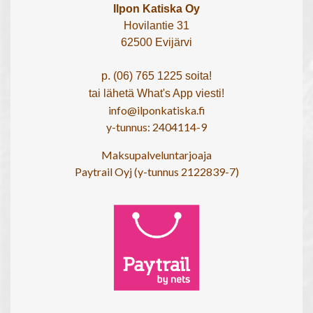
Ilpon Katiska Oy
Hovilantie 31
62500 Evijärvi
p. (06) 765 1225 soita!
tai lähetä What's App viesti!
info@ilponkatiska.fi
y-tunnus: 2404114-9
Maksupalveluntarjoaja
Paytrail Oyj (y-tunnus 2122839-7)