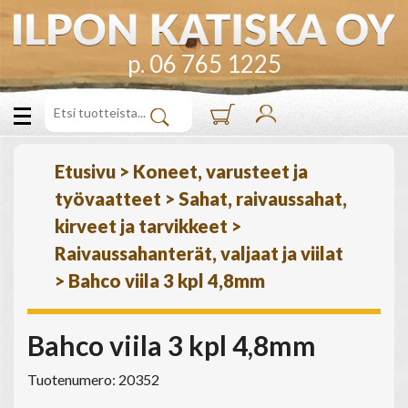
p. 06 765 1225
Etusivu
>
Koneet, varusteet ja
työvaatteet
>
Sahat, raivaussahat,
kirveet ja tarvikkeet
>
Raivaussahanterät, valjaat ja viilat
>
Bahco viila 3 kpl 4,8mm
Bahco viila 3 kpl 4,8mm
Tuotenumero: 20352