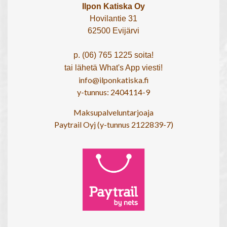
Ilpon Katiska Oy
Hovilantie 31
62500 Evijärvi
p. (06) 765 1225 soita!
tai lähetä What's App viesti!
info@ilponkatiska.fi
y-tunnus: 2404114-9
Maksupalveluntarjoaja
Paytrail Oyj (y-tunnus 2122839-7)