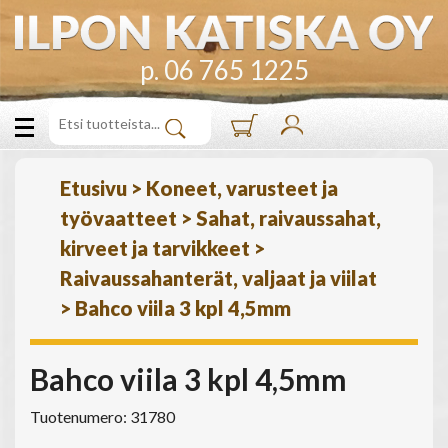
p. 06 765 1225
Etusivu
>
Koneet, varusteet ja
työvaatteet
>
Sahat, raivaussahat,
kirveet ja tarvikkeet
>
Raivaussahanterät, valjaat ja viilat
>
Bahco viila 3 kpl 4,5mm
Bahco viila 3 kpl 4,5mm
Tuotenumero: 31780